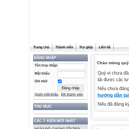
Trang chủ
Thành viên
Trợ giúp
Liên hệ
ĐĂNG NHẬP
Chào mừng quý v
Tên truy nhập
Quý vị chưa đă
Mật khẩu
tải được các tư
Ghi nhớ
Nếu chưa đăng
Quên mật khẩu
ĐK thành viên
hướng dẫn tại
Nếu đã đăng ký 
THƯ MỤC
CÁC Ý KIẾN MỚI NHẤT