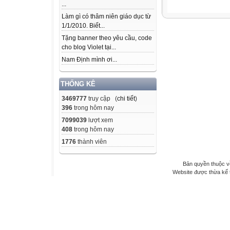
...
Làm gì có thâm niên giáo dục từ
1/1/2010. Biết...
Tặng banner theo yêu cầu, code
cho blog Violet tại...
Nam Định mình ơi...
THỐNG KÊ
3469777
truy cập (
chi tiết
)
396
trong hôm nay
7099039
lượt xem
408
trong hôm nay
1776
thành viên
Bản quyền thuộc v
Website được thừa kế