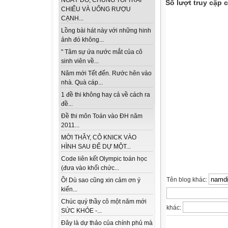
NGÀY ĐÓ, CHÚNG TÔI TRẢI
Số lượt truy cập
CHIẾU VÀ UỐNG RƯỢU
CẠNH...
Lồng bài hát này với những hinh
ảnh đó không...
" Tâm sự ứa nước mắt của cô
sinh viên về...
Năm mới Tết đến. Rước hên vào
nhà. Quà cáp...
1 đề thi không hay cả về cách ra
đề...
Đề thi môn Toán vào ĐH năm
2011...
MỜI THẦY, CÔ KNICK VÀO
HÌNH SAU ĐỂ DỰ MỘT...
Code liên kết Olympic toán học
(đưa vào khối chức...
Tên blog khác:
Ồ! Dù sao cũng xin cảm ơn ý
kiến...
Chúc quý thầy cô một năm mới
khác:
SỨC KHỎE -...
Đây là dự thảo của chính phủ mà