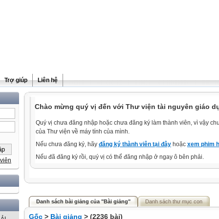
Trợ giúp
Liên hệ
Chào mừng quý vị đến với Thư viện tài nguyên giáo dụ
Quý vị chưa đăng nhập hoặc chưa đăng ký làm thành viên, vì vậy chưa
của Thư viện về máy tính của mình.
Nếu chưa đăng ký, hãy
đăng ký thành viên tại đây
hoặc
xem phim h
Nếu đã đăng ký rồi, quý vị có thể đăng nhập ở ngay ô bên phải.
viên
Danh sách bài giảng của "Bài giảng"
Danh sách thư mục con
Gốc
>
Bài giảng
> (2236 bài)