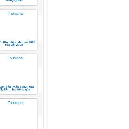
Trung Quốc
: Pháp lệnh dân số 2003
sửa đổi 2008
D: Hiến Pháp 1992( sửa
ổi, BS ... bq thông qua