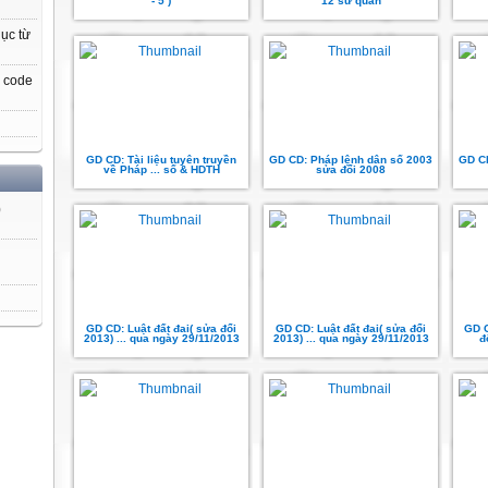
- 5 )
12 sứ quân
ục từ
, code
GD CD: Tài liệu tuyên truyền
GD CD: Pháp lệnh dân số 2003
GD CD
về Pháp ... số & HDTH
sửa đổi 2008
)
GD CD: Luật đất đai( sửa đổi
GD CD: Luật đất đai( sửa đổi
GD C
2013) ... qua ngày 29/11/2013
2013) ... qua ngày 29/11/2013
đ