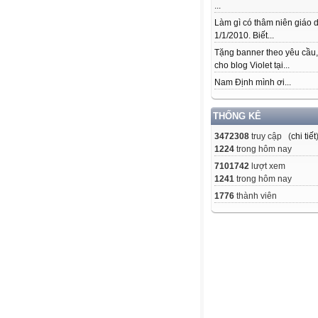
...
Làm gì có thâm niên giáo d
1/1/2010. Biết...
Tặng banner theo yêu cầu
cho blog Violet tại...
Nam Định mình ơi...
THỐNG KÊ
3472308
truy cập (
chi tiết
1224
trong hôm nay
7101742
lượt xem
1241
trong hôm nay
1776
thành viên