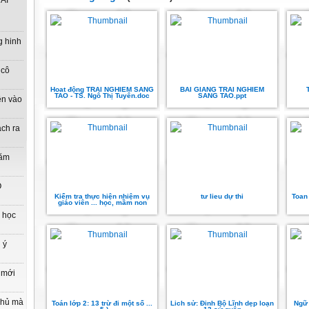
ẢI
g hinh
 cô
Hoat động TRAI NGHIEM SANG
BAI GIANG TRAI NGHIEM
TAO - TS. Ngô Thị Tuyên.doc
SANG TAO.ppt
ên vào
ách ra
năm
O
Kiểm tra thực hiện nhiệm vụ
tư lieu dự thi
Toan 
giáo viên ... học, mầm non
n học
 ý
 mới
phủ mà
Toán lớp 2: 13 trừ đi một số ...
Lich sử: Đinh Bộ Lĩnh dẹp loạn
Ngữ 