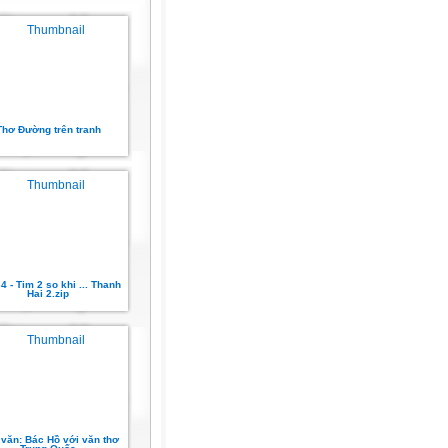
Thơ Đường trên tranh
4 - Tim 2 so khi ... Thanh
Hai 2.zip
văn: Bác Hồ với văn thơ