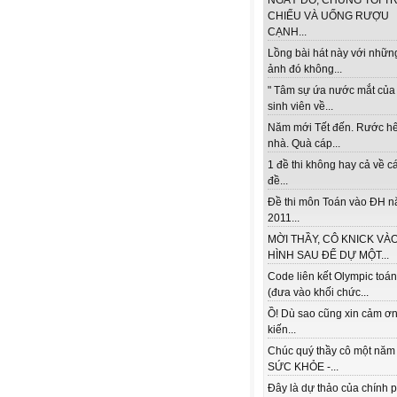
NGÀY ĐÓ, CHÚNG TÔI TR
CHIẾU VÀ UỐNG RƯỢU
CẠNH...
Lồng bài hát này với nhữn
ảnh đó không...
" Tâm sự ứa nước mắt của
sinh viên về...
Năm mới Tết đến. Rước h
nhà. Quà cáp...
1 đề thi không hay cả về c
đề...
Đề thi môn Toán vào ĐH 
2011...
MỜI THẦY, CÔ KNICK VÀ
HÌNH SAU ĐỂ DỰ MỘT...
Code liên kết Olympic toá
(đưa vào khối chức...
Ồ! Dù sao cũng xin cảm ơn
kiến...
Chúc quý thầy cô một năm
SỨC KHỎE -...
Đây là dự thảo của chính 