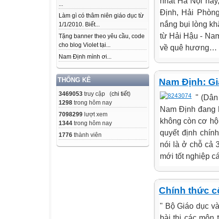
nhất Hà Nội này
...
Định, Hải Phòng
Làm gì có thâm niên giáo dục từ
nắng bụi lòng kh
1/1/2010. Biết...
từ Hải Hậu - Na
Tặng banner theo yêu cầu, code
cho blog Violet tại...
về quê hương… đư
Nam Định mình ơi...
THỐNG KÊ
Nam Định: Giá
3469053
truy cập (
chi tiết
)
" (Dân
1298
trong hôm nay
Nam Định đang l
7098299
lượt xem
không còn cơ hộ
1344
trong hôm nay
quyết định chín
1776
thành viên
nói là ở chỗ cả 
mới tốt nghiệp c
Chính thức cô
" Bộ Giáo dục và
bài thi các môn 