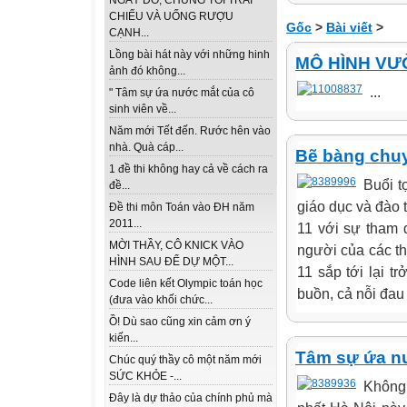
NGÀY ĐÓ, CHÚNG TÔI TRẢI
CHIẾU VÀ UỐNG RƯỢU
Gốc
>
Bài viết
>
CẠNH...
Lồng bài hát này với những hinh
MÔ HÌNH VƯ
ảnh đó không...
...
" Tâm sự ứa nước mắt của cô
sinh viên về...
Năm mới Tết đến. Rước hên vào
nhà. Quà cáp...
Bẽ bàng chu
1 đề thi không hay cả về cách ra
Buổi t
đề...
giáo dục và đào
Đề thi môn Toán vào ĐH năm
2011...
11 với sự tham 
MỜI THẦY, CÔ KNICK VÀO
người của các t
HÌNH SAU ĐỂ DỰ MỘT...
11 sắp tới lại t
Code liên kết Olympic toán học
buồn, cả nỗi đau
(đưa vào khối chức...
Ồ! Dù sao cũng xin cảm ơn ý
kiến...
Tâm sự ứa nư
Chúc quý thầy cô một năm mới
SỨC KHỎE -...
Không
Đây là dự thảo của chính phủ mà