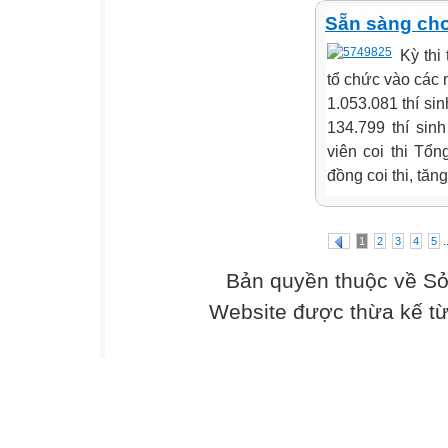
Sẵn sàng cho
Kỳ thi
tổ chức vào các 
1.053.081 thí si
134.799 thí sin
viên coi thi Tổ
đồng coi thi, tă
.
1
2
3
4
5
Bản quyền thuộc về Sở
Website được thừa kế t