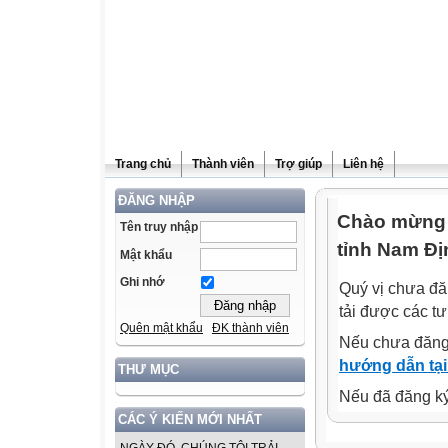
Trang chủ
Thành viên
Trợ giúp
Liên hệ
ĐĂNG NHẬP
Chào mừng q
Tên truy nhập
tỉnh Nam Đị
Mật khẩu
Ghi nhớ
Quý vị chưa đă
tải được các tư
Quên mật khẩu
ĐK thành viên
Nếu chưa đăng
hướng dẫn tại
THƯ MỤC
Nếu đã đăng ký 
CÁC Ý KIẾN MỚI NHẤT