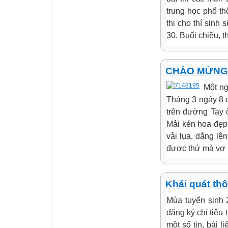
trung học phổ th
thi cho thí sinh 
30. Buổi chiều, th
CHÀO MỪNG 
Một ng
Tháng 3 ngày 8 đ
trên đường Tay ô
Mải kén hoa đẹp
vải lụa, dâng l
được thứ mà vợ 
Khái quát thô
Mùa tuyển sinh 
đăng ký chỉ tiêu 
một số tin, bài 