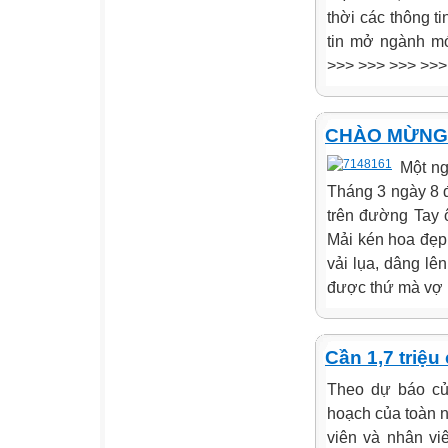
thời các thông t
tin mở ngành mớ
>>> >>> >>> >>>
CHÀO MỪNG 
Một ng
Tháng 3 ngày 8 đ
trên đường Tay ô
Mải kén hoa đẹp
vải lụa, dâng l
được thứ mà vợ 
Cần 1,7 triệu
Theo dự báo củ
hoạch của toàn n
viên và nhân vi