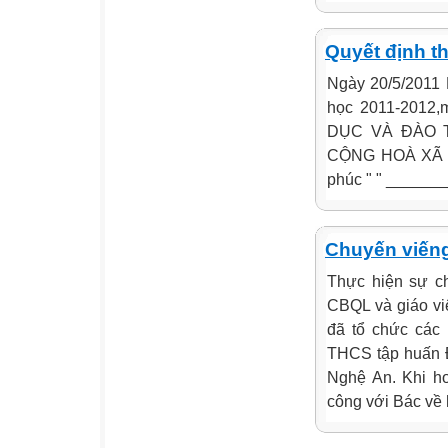
Quyết định t
Ngày 20/5/2011 
học 2011-2012,m
DỤC VÀ ĐÀO TẠ
CỘNG HOÀ XÃ H
phúc " " ______
Chuyến viếng
Thực hiện sự c
CBQL và giáo vi
đã tổ chức các 
THCS tập huấn Đ
Nghệ An. Khi h
công với Bác về 