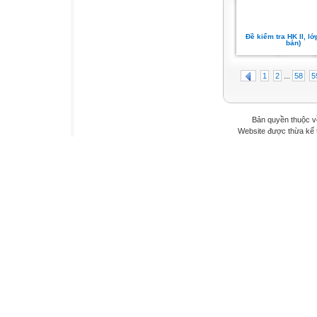
Đề kiểm tra HK II, lớ
bản)
...
1
2
58
5
Bản quyền thuộc v
Website được thừa kế