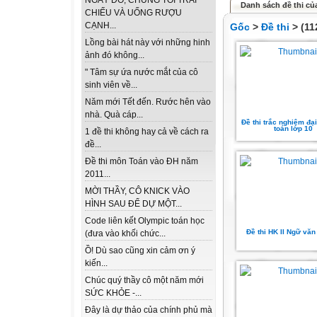
NGÀY ĐÓ, CHÚNG TÔI TRẢI
Danh sách đề thi của
CHIẾU VÀ UỐNG RƯỢU
CẠNH...
Gốc
>
Đề thi
> (11
Lồng bài hát này với những hinh
ảnh đó không...
" Tâm sự ứa nước mắt của cô
sinh viên về...
Năm mới Tết đến. Rước hên vào
nhà. Quà cáp...
Đề thi trắc nghiệm đạ
toán lớp 10
1 đề thi không hay cả về cách ra
đề...
Đề thi môn Toán vào ĐH năm
2011...
MỜI THẦY, CÔ KNICK VÀO
HÌNH SAU ĐỂ DỰ MỘT...
Code liên kết Olympic toán học
Đề thi HK II Ngữ văn
(đưa vào khối chức...
Ồ! Dù sao cũng xin cảm ơn ý
kiến...
Chúc quý thầy cô một năm mới
SỨC KHỎE -...
Đây là dự thảo của chính phủ mà