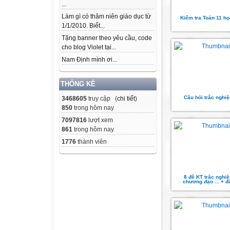
...
Làm gì có thâm niên giáo dục từ
Kiểm tra Toán 11 học
1/1/2010. Biết...
Tặng banner theo yêu cầu, code
cho blog Violet tại...
Nam Định mình ơi...
THỐNG KÊ
Câu hỏi trắc nghi
3468605
truy cập (
chi tiết
)
850
trong hôm nay
7097816
lượt xem
861
trong hôm nay
1776
thành viên
8 đề KT trăc nghi
chương đạo ... + đ