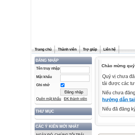
Trang chủ
Thành viên
Trợ giúp
Liên hệ
ĐĂNG NHẬP
Chào mừng quý v
Tên truy nhập
Quý vị chưa đă
Mật khẩu
tải được các tư
Ghi nhớ
Nếu chưa đăng
Quên mật khẩu
ĐK thành viên
hướng dẫn tại
Nếu đã đăng ký 
THƯ MỤC
CÁC Ý KIẾN MỚI NHẤT