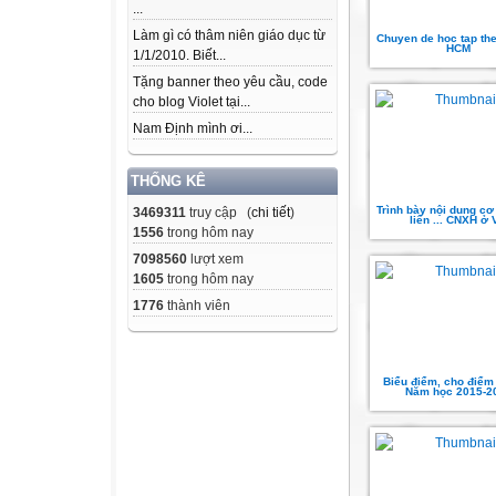
...
Làm gì có thâm niên giáo dục từ
Chuyen de hoc tap th
HCM
1/1/2010. Biết...
Tặng banner theo yêu cầu, code
cho blog Violet tại...
Nam Định mình ơi...
THỐNG KÊ
Trình bày nội dung cơ
3469311
truy cập (
chi tiết
)
liên ... CNXH ở
1556
trong hôm nay
7098560
lượt xem
1605
trong hôm nay
1776
thành viên
Biểu điểm, cho điểm 
Năm học 2015-2