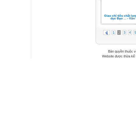
Giao chỉ tiêu chất lư
dục Đạo ... - Văn
1
2
3
4
Bản quyền thuộc v
Website được thừa kế