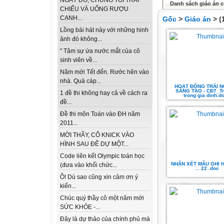
NGÀY ĐÓ, CHÚNG TÔI TRẢI
Danh sách giáo án c
CHIẾU VÀ UỐNG RƯỢU
CẠNH...
Gốc
>
Giáo án
> (
Lồng bài hát này với những hinh
ảnh đó không...
" Tâm sự ứa nước mắt của cô
sinh viên về...
Năm mới Tết đến. Rước hên vào
nhà. Quà cáp...
HOẠT ĐỘNG TRẢI 
SÁNG TẠO - CĐ7_Tra
1 đề thi không hay cả về cách ra
trong gia dinh.d
đề...
Đề thi môn Toán vào ĐH năm
2011...
MỜI THẦY, CÔ KNICK VÀO
HÌNH SAU ĐỂ DỰ MỘT...
Code liên kết Olympic toán học
NHẬN XÉT MẪU GHI H
(đưa vào khối chức...
... 22 .doc
Ồ! Dù sao cũng xin cảm ơn ý
kiến...
Chúc quý thầy cô một năm mới
SỨC KHỎE -...
Đây là dự thảo của chính phủ mà