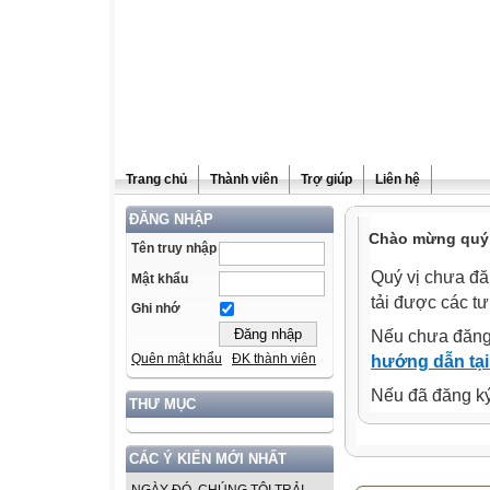
Trang chủ
Thành viên
Trợ giúp
Liên hệ
ĐĂNG NHẬP
Chào mừng quý v
Tên truy nhập
Quý vị chưa đă
Mật khẩu
tải được các tư
Ghi nhớ
Nếu chưa đăng
Quên mật khẩu
ĐK thành viên
hướng dẫn tại
Nếu đã đăng ký 
THƯ MỤC
CÁC Ý KIẾN MỚI NHẤT