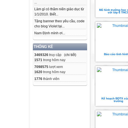
...
Làm gì có thâm niên giáo dục từ
Mô hình trường học 
với lớp 6 THC
1/1/2010. Biết...
Tặng banner theo yêu cầu, code
cho blog Violet tại...
Nam Định mình ơi...
THỐNG KÊ
Báo cáo tình hình
3469326
truy cập (
chi tiết
)
1571
trong hôm nay
7098575
lượt xem
1620
trong hôm nay
1776
thành viên
Kế hoạch BDTX củ
trường