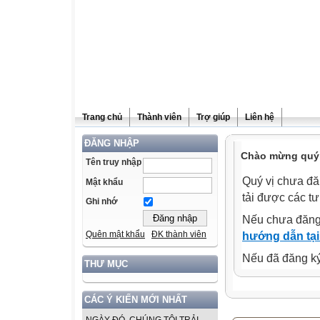
Trang chủ
Thành viên
Trợ giúp
Liên hệ
ĐĂNG NHẬP
Chào mừng quý v
Tên truy nhập
Quý vị chưa đă
Mật khẩu
tải được các tư
Ghi nhớ
Nếu chưa đăng
Quên mật khẩu
ĐK thành viên
hướng dẫn tại
Nếu đã đăng ký 
THƯ MỤC
CÁC Ý KIẾN MỚI NHẤT