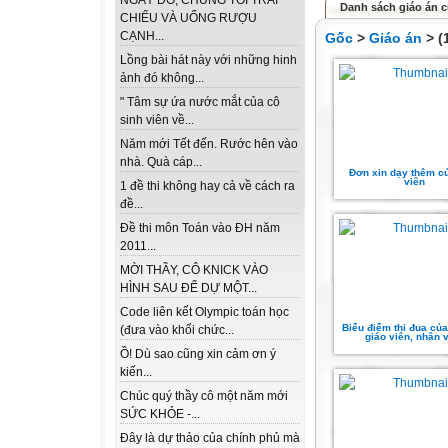
NGÀY ĐÓ, CHÚNG TÔI TRẢI
Danh sách giáo án c
CHIẾU VÀ UỐNG RƯỢU
CẠNH...
Gốc
>
Giáo án
> (
Lồng bài hát này với những hinh
ảnh đó không...
" Tâm sự ứa nước mắt của cô
sinh viên về...
Năm mới Tết đến. Rước hên vào
nhà. Quà cáp...
Đơn xin dạy thêm c
viên
1 đề thi không hay cả về cách ra
đề...
Đề thi môn Toán vào ĐH năm
2011...
MỜI THẦY, CÔ KNICK VÀO
HÌNH SAU ĐỂ DỰ MỘT...
Code liên kết Olympic toán học
Biểu điểm thi đua của
(đưa vào khối chức...
giáo viên, nhân 
Ồ! Dù sao cũng xin cảm ơn ý
kiến...
Chúc quý thầy cô một năm mới
SỨC KHỎE -...
Đây là dự thảo của chính phủ mà