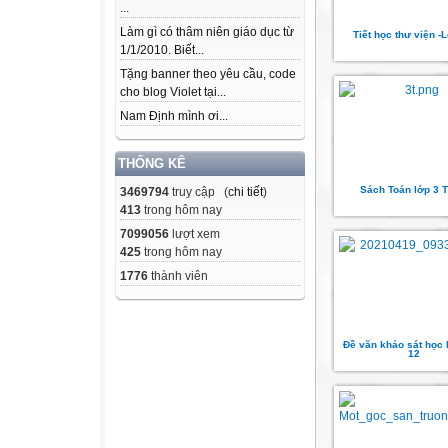
...
Làm gì có thâm niên giáo dục từ
Tiết học thư viện -
1/1/2010. Biết...
Tặng banner theo yêu cầu, code
cho blog Violet tại...
Nam Định mình ơi...
THỐNG KÊ
Sách Toán lớp 3 T
3469794
truy cập (
chi tiết
)
413
trong hôm nay
7099056
lượt xem
425
trong hôm nay
1776
thành viên
Đề văn khảo sát học 
12