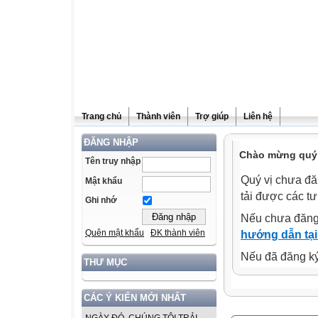
Trang chủ
Thành viên
Trợ giúp
Liên hệ
ĐĂNG NHẬP
Chào mừng quý v
Tên truy nhập
Quý vị chưa đă
Mật khẩu
tải được các tư
Ghi nhớ
Nếu chưa đăng
Quên mật khẩu
ĐK thành viên
hướng dẫn tại
Nếu đã đăng ký 
THƯ MỤC
CÁC Ý KIẾN MỚI NHẤT