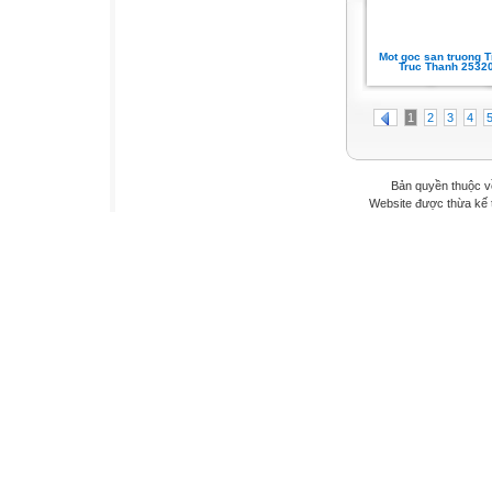
Mot goc san truong T
Truc Thanh 2532
1
2
3
4
Bản quyền thuộc v
Website được thừa kế