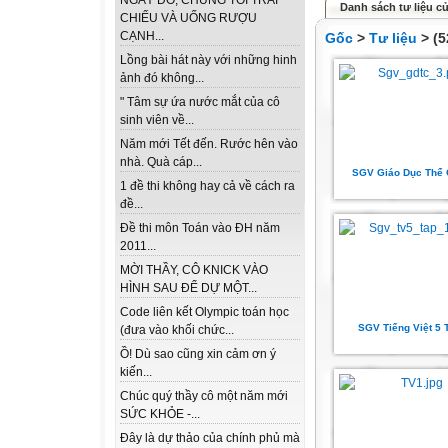
NGÀY ĐÓ, CHÚNG TÔI TRẢI
Danh sách tư liệu củ
CHIẾU VÀ UỐNG RƯỢU
CẠNH...
Gốc
>
Tư liệu
> (5
Lồng bài hát này với những hinh
ảnh đó không...
" Tâm sự ứa nước mắt của cô
sinh viên về...
Năm mới Tết đến. Rước hên vào
nhà. Quà cáp...
SGV Giáo Dục Thể 
1 đề thi không hay cả về cách ra
đề...
Đề thi môn Toán vào ĐH năm
2011...
MỜI THẦY, CÔ KNICK VÀO
HÌNH SAU ĐỂ DỰ MỘT...
Code liên kết Olympic toán học
SGV Tiếng Việt 5 
(đưa vào khối chức...
Ồ! Dù sao cũng xin cảm ơn ý
kiến...
Chúc quý thầy cô một năm mới
SỨC KHỎE -...
Đây là dự thảo của chính phủ mà