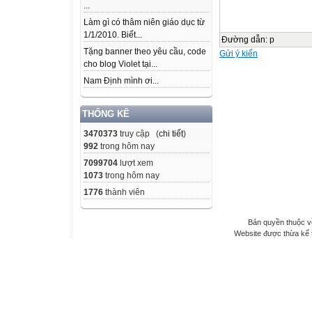
...
Làm gì có thâm niên giáo dục từ
1/1/2010. Biết...
Đường dẫn
:
p
Tặng banner theo yêu cầu, code
Gửi ý kiến
cho blog Violet tại...
Nam Định mình ơi...
THỐNG KÊ
3470373
truy cập (
chi tiết
)
992
trong hôm nay
7099704
lượt xem
1073
trong hôm nay
1776
thành viên
Bản quyền thuộc v
Website được thừa kế