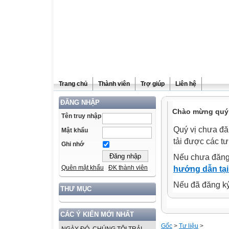
Trang chủ
Thành viên
Trợ giúp
Liên hệ
ĐĂNG NHẬP
Chào mừng quý v
Tên truy nhập
Quý vị chưa đă
Mật khẩu
tải được các tư
Ghi nhớ
Nếu chưa đăng
Quên mật khẩu
ĐK thành viên
hướng dẫn tại
Nếu đã đăng ký 
THƯ MỤC
CÁC Ý KIẾN MỚI NHẤT
Gốc
>
Tư liệu
>