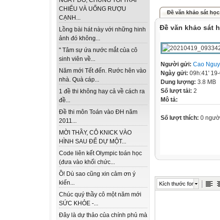
NGÀY ĐÓ, CHÚNG TÔI TRẢI
CHIẾU VÀ UỐNG RƯỢU
Đề văn khảo sát học
CẠNH...
Đề văn khảo sát h
Lồng bài hát này với những hinh
ảnh đó không...
" Tâm sự ứa nước mắt của cô
sinh viên về...
Người gửi:
Cao Nguy
Năm mới Tết đến. Rước hên vào
Ngày gửi:
09h:41' 19
nhà. Quà cáp...
Dung lượng:
3.8 MB
Số lượt tải:
2
1 đề thi không hay cả về cách ra
Mô tả:
đề...
Đề thi môn Toán vào ĐH năm
Số lượt thích:
0 ngườ
2011...
MỜI THẦY, CÔ KNICK VÀO
HÌNH SAU ĐỂ DỰ MỘT...
Code liên kết Olympic toán học
(đưa vào khối chức...
Ồ! Dù sao cũng xin cảm ơn ý
kiến...
Kích thước font
Chúc quý thầy cô một năm mới
SỨC KHỎE -...
Đây là dự thảo của chính phủ mà