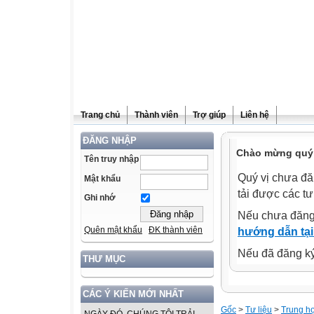
Trang chủ
Thành viên
Trợ giúp
Liên hệ
ĐĂNG NHẬP
Chào mừng quý v
Tên truy nhập
Quý vị chưa đă
Mật khẩu
tải được các tư
Ghi nhớ
Nếu chưa đăng
Quên mật khẩu
ĐK thành viên
hướng dẫn tại
Nếu đã đăng ký 
THƯ MỤC
CÁC Ý KIẾN MỚI NHẤT
Gốc
>
Tư liệu
>
Trung h