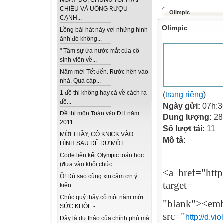
NGÀY ĐÓ, CHÚNG TÔI TRẢI
CHIẾU VÀ UỐNG RƯỢU
Olimpic
CẠNH...
Olimpic
Lồng bài hát này với những hinh
ảnh đó không...
" Tâm sự ứa nước mắt của cô
sinh viên về...
Năm mới Tết đến. Rước hên vào
nhà. Quà cáp...
1 đề thi không hay cả về cách ra
(
trang riêng
)
đề...
Ngày gửi:
07h:3
Đề thi môn Toán vào ĐH năm
Dung lượng:
28
2011...
Số lượt tải:
11
MỜI THẦY, CÔ KNICK VÀO
Mô tả:
HÌNH SAU ĐỂ DỰ MỘT...
Code liên kết Olympic toán học
(đưa vào khối chức...
<a
href="http
Ồ! Dù sao cũng xin cảm ơn ý
target=
kiến...
Chúc quý thầy cô một năm mới
"blank"><em
SỨC KHỎE -...
src="
http://d.v
Đây là dự thảo của chính phủ mà