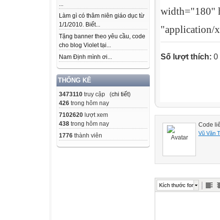
...
width="180" 
Làm gì có thâm niên giáo dục từ
1/1/2010. Biết...
"application/
Tặng banner theo yêu cầu, code
cho blog Violet tại...
Số lượt thích:
0
Nam Định mình ơi...
THỐNG KÊ
3473110
truy cập (
chi tiết
)
426
trong hôm nay
7102620
lượt xem
438
trong hôm nay
Code li
Vũ Văn 
1776
thành viên
Kích thước font