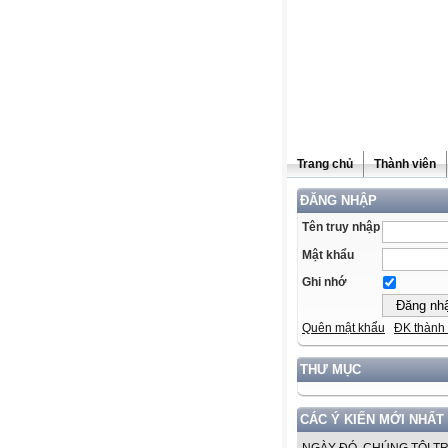
Trang chủ
Thành viên
ĐĂNG NHẬP
Tên truy nhập
Mật khẩu
Ghi nhớ
Quên mật khẩu
ĐK thành 
THƯ MỤC
CÁC Ý KIẾN MỚI NHẤT