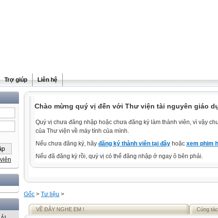
Trợ giúp
Liên hệ
Chào mừng quý vị đến với Thư viện tài nguyên giáo dụ
Quý vị chưa đăng nhập hoặc chưa đăng ký làm thành viên, vì vậy chưa
của Thư viện về máy tính của mình.
Nếu chưa đăng ký, hãy
đăng ký thành viên tại đây
hoặc
xem phim h
Nếu đã đăng ký rồi, quý vị có thể đăng nhập ở ngay ô bên phải.
viên
Gốc
>
Tư liệu
>
VỀ ĐÂY NGHE EM !
Cùng tác