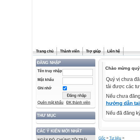
Trang chủ
Thành viên
Trợ giúp
Liên hệ
ĐĂNG NHẬP
Chào mừng quý v
Tên truy nhập
Quý vị chưa đă
Mật khẩu
tải được các tư
Ghi nhớ
Nếu chưa đăng
Quên mật khẩu
ĐK thành viên
hướng dẫn tại
Nếu đã đăng ký 
THƯ MỤC
CÁC Ý KIẾN MỚI NHẤT
Gốc
>
Tư liệu
>