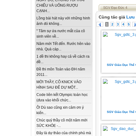
NGÀY ĐÓ, CHÚNG TÔI TRẢI
CHIẾU VÀ UỐNG RƯỢU
SGV Đạo Đức 4
CẠNH...
Cùng tác giả
Lưu 
Lồng bài hát này với những hinh
ảnh đó không...
1
2
3
4
5
" Tâm sự ứa nước mắt của cô
sinh viên về...
Năm mới Tết đến. Rước hên vào
nhà. Quà cáp...
1 đề thi không hay cả về cách ra
đề...
SGV Giáo Dục Thể 
Đề thi môn Toán vào ĐH năm
2011...
MỜI THẦY, CÔ KNICK VÀO
HÌNH SAU ĐỂ DỰ MỘT...
Code liên kết Olympic toán học
(đưa vào khối chức...
Ồ! Dù sao cũng xin cảm ơn ý
SGV Giáo Dục Thể 
kiến...
Chúc quý thầy cô một năm mới
SỨC KHỎE -...
Đây là dự thảo của chính phủ mà