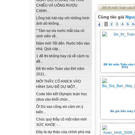
NGÀY ĐÓ, CHÚNG TÔI TRẢI
CHIẾU VÀ UỐNG RƯỢU
Đề thi môn Toán vào
CẠNH...
Cùng tác giả
Ngu
Lồng bài hát này với những hinh
ảnh đó không...
1
2
3
4
5
6
" Tâm sự ứa nước mắt của cô
sinh viên về...
Năm mới Tết đến. Rước hên vào
nhà. Quà cáp...
1 đề thi không hay cả về cách ra
đề...
Đề thi môn Toán vào
2011
Đề thi môn Toán vào ĐH năm
2011...
MỜI THẦY, CÔ KNICK VÀO
HÌNH SAU ĐỂ DỰ MỘT...
Code liên kết Olympic toán học
(đưa vào khối chức...
Ồ! Dù sao cũng xin cảm ơn ý
Bà già bắn máy 
kiến...
Chúc quý thầy cô một năm mới
SỨC KHỎE -...
Đây là dự thảo của chính phủ mà