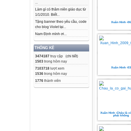
...
Làm gì có thâm niên giáo dục từ
1/1/2010. Biết...
Tặng banner theo yêu cầu, code
Xuân Hinh -06
cho blog Violet tại...
Nam Định mình ơi...
THỐNG KÊ
3474187
truy cập (
chi tiết
)
1503
trong hôm nay
Xuân Hinh -03
7103718
lượt xem
1536
trong hôm nay
1776
thành viên
Xuân Hinh -Cháu là c
phải không