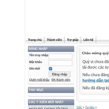
Trang chủ
Thành viên
Trợ giúp
Liên hệ
ĐĂNG NHẬP
Chào mừng quý v
Tên truy nhập
Quý vị chưa đă
Mật khẩu
tải được các tư
Ghi nhớ
Nếu chưa đăng
Quên mật khẩu
ĐK thành viên
hướng dẫn tại
Nếu đã đăng ký 
THƯ MỤC
CÁC Ý KIẾN MỚI NHẤT
Gốc
>
Tư liệu
>