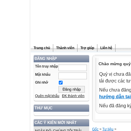
Trang chủ
Thành viên
Trợ giúp
Liên hệ
ĐĂNG NHẬP
Chào mừng quý v
Tên truy nhập
Quý vị chưa đă
Mật khẩu
tải được các tư
Ghi nhớ
Nếu chưa đăng
Quên mật khẩu
ĐK thành viên
hướng dẫn tại
Nếu đã đăng ký 
THƯ MỤC
CÁC Ý KIẾN MỚI NHẤT
Gốc
>
Tư liệu
>