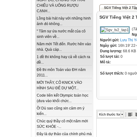
NGÀY ĐÓ, CHÚNG TÔI TRẢI
CHIẾU VÀ UỐNG RƯỢU
SGV Tiếng Việt 2 Tậ
CẠNH...
SGV Tiếng Việt 2 
Lồng bài hát này với những hinh
ảnh đó không...
(
Tà
" Tâm sự ứa nước mắt của cô
Ng
sinh viên về...
Người gửi:
Lưu Thị Y
Năm mới Tết đến. Rước hên vào
Ngày gửi:
16h:19' 22
nhà. Quà cáp...
Dung lượng:
68.6 KB
Số lượt tải:
0
1 đề thi không hay cả về cách ra
Mô tả:
đề...
Đề thi môn Toán vào ĐH năm
Số lượt thích:
0 ngườ
2011...
MỜI THẦY, CÔ KNICK VÀO
HÌNH SAU ĐỂ DỰ MỘT...
Code liên kết Olympic toán học
(đưa vào khối chức...
Ồ! Dù sao cũng xin cảm ơn ý
kiến...
Kích thước font
Chúc quý thầy cô một năm mới
SỨC KHỎE -...
Đây là dự thảo của chính phủ mà