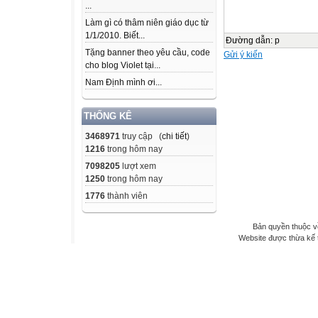
...
Làm gì có thâm niên giáo dục từ
1/1/2010. Biết...
Đường dẫn
:
p
Tặng banner theo yêu cầu, code
Gửi ý kiến
cho blog Violet tại...
Nam Định mình ơi...
THỐNG KÊ
3468971
truy cập (
chi tiết
)
1216
trong hôm nay
7098205
lượt xem
1250
trong hôm nay
1776
thành viên
Bản quyền thuộc v
Website được thừa kế