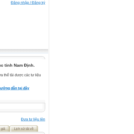
Đăng nhập / Đăng ký
c tỉnh Nam Định.
 thể tải được các tư liệu
ướng dẫn tại đây
Đưa tư liệu lên
 giả
Lịch sử tải về