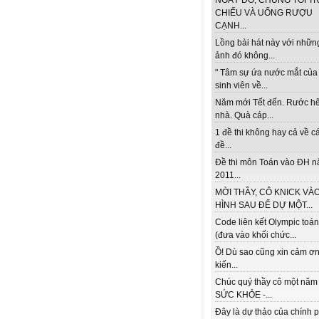
NGÀY ĐÓ, CHÚNG TÔI TR
CHIẾU VÀ UỐNG RƯỢU
CẠNH...
Lồng bài hát này với nhữn
ảnh đó không...
" Tâm sự ứa nước mắt của
sinh viên về...
Năm mới Tết đến. Rước h
nhà. Quà cáp...
1 đề thi không hay cả về c
đề...
Đề thi môn Toán vào ĐH 
2011...
MỜI THẦY, CÔ KNICK VÀ
HÌNH SAU ĐỂ DỰ MỘT...
Code liên kết Olympic toá
(đưa vào khối chức...
Ồ! Dù sao cũng xin cảm ơn
kiến...
Chúc quý thầy cô một năm
SỨC KHỎE -...
Đây là dự thảo của chính 