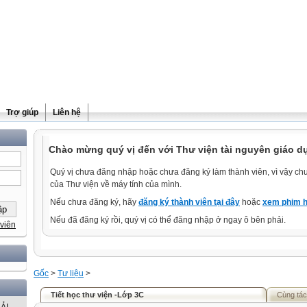
Trợ giúp
Liên hệ
Chào mừng quý vị đến với Thư viện tài nguyên giáo dụ
Quý vị chưa đăng nhập hoặc chưa đăng ký làm thành viên, vì vậy chưa
của Thư viện về máy tính của mình.
Nếu chưa đăng ký, hãy
đăng ký thành viên tại đây
hoặc
xem phim h
Nếu đã đăng ký rồi, quý vị có thể đăng nhập ở ngay ô bên phải.
viên
Gốc
>
Tư liệu
>
Tiết học thư viện -Lớp 3C
Cùng tác