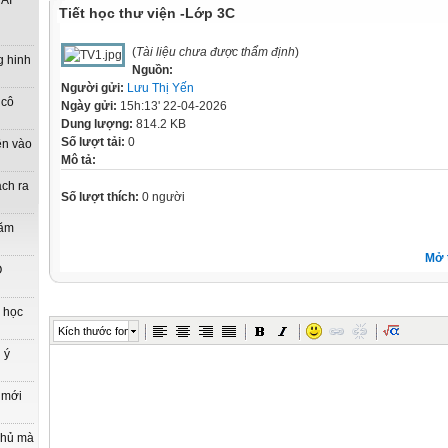
ẢI
Tiết học thư viện -Lớp 3C
(
Tài liệu chưa được thẩm định
)
g hinh
Nguồn:
Người gửi:
Lưu Thị Yến
 cô
Ngày gửi:
15h:13' 22-04-2026
Dung lượng:
814.2 KB
Số lượt tải:
0
ên vào
Mô tả:
ách ra
Số lượt thích:
0 người
năm
Mở 
O
n học
Kích thước font
 ý
 mới
phủ mà