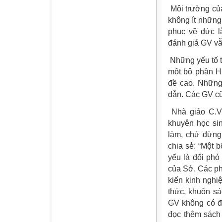
Môi trường củ
không ít những
phục về đức l
đánh giá GV vẫ
Những yếu tố t
một bộ phận H
đề cao. Những
dẫn. Các GV cũ
Nhà giáo C.V
khuyên học sin
làm, chứ đừng
chia sẻ: “Một 
yếu là đối phó 
của Sở. Các ph
kiến kinh ngh
thức, khuôn sá
GV không có đ
đọc thêm sách b