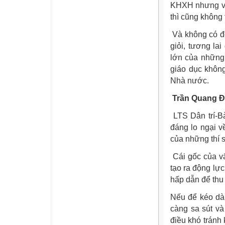
KHXH nhưng viế
thì cũng không
Và không có đ
giỏi, tương lai
lớn của những 
giáo dục khôn
Nhà nước.
Trần Quang Đ
LTS Dân trí
-B
đáng lo ngại v
của những thí 
Cái gốc của v
tạo ra động lự
hấp dẫn để thu 
Nếu để kéo dài
càng sa sút và
điều khó tránh 