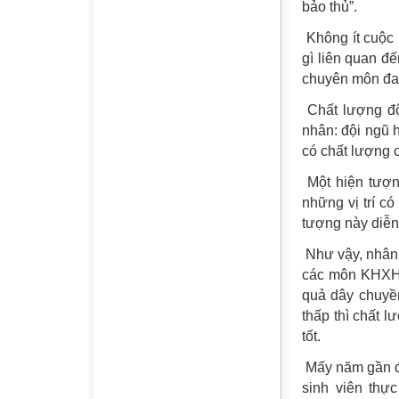
bảo thủ”.
Không ít cuộc
gì liên quan đ
chuyên môn đan
Chất lượng độ
nhân: đội ngũ h
có chất lượng 
Một hiện tượ
những vị trí c
tượng này diễn
Như vậy, nhân
các môn KHXH n
quả dây chuyề
thấp thì chất 
tốt.
Mấy năm gần đ
sinh viên th