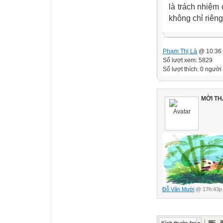
là trách nhiệm
không chỉ riên
Phạm Thị Là
@ 10:36 
Số lượt xem: 5829
Số lượt thích: 0 người
MỜI TH
Đỗ Văn Mười
@ 17h:43p 
Kích thước font