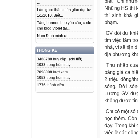
biết: “Chỉ nhữ
...
Những HS thi k
Làm gì có thâm niên giáo dục từ
thí sinh khá 
1/1/2010. Biết...
phạm.
Tặng banner theo yêu cầu, code
cho blog Violet tại...
GV dôi dư khi
Nam Định mình ơi...
tìm việc làm t
nhà, vì sẽ tận 
THỐNG KÊ
địa phương khác
3468788
truy cập (
chi tiết
)
Thu nhập của
1033
trong hôm nay
bằng giá cả hi
7098008
lượt xem
1053
trong hôm nay
2 triệu đồng/t
1776
thành viên
sống. Đời sốn
Lương GV được
không được tín
Chỉ có một số
học thêm. Còn
dạy. Trong khi
việc ở các côn