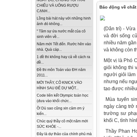
NGÀY ĐÓ, CHÚNG TÔI TRẢI
CHIẾU VÀ UỐNG RƯỢU
Báo động về chất
CẠNH...
Lồng bài hát này với những hinh
ảnh đó không...
(Dân trí) - Vừa
" Tâm sự ứa nước mắt của cô
và đời sống củ
sinh viên về...
nhiều năm gần
Năm mới Tết đến. Rước hên vào
và không còn t
nhà. Quà cáp...
1 đề thi không hay cả về cách ra
Một vị là Phó 
đề...
giỏi không thi 
Đề thi môn Toán vào ĐH năm
người giỏi làm 
2011...
nhưng nếu người
MỜI THẦY, CÔ KNICK VÀO
tạo được nhiều 
HÌNH SAU ĐỂ DỰ MỘT...
Code liên kết Olympic toán học
Mùa tuyển si
(đưa vào khối chức...
ngày càng trở n
Ồ! Dù sao cũng xin cảm ơn ý
trường sư phạ
kiến...
khối C, tình hì
Chúc quý thầy cô một năm mới
SỨC KHỎE -...
Thầy Phan Ho
Đây là dự thảo của chính phủ mà