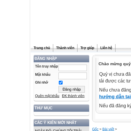
Trang chủ
Thành viên
Trợ giúp
Liên hệ
ĐĂNG NHẬP
Chào mừng quý v
Tên truy nhập
Quý vị chưa đă
Mật khẩu
tải được các tư
Ghi nhớ
Nếu chưa đăng
Quên mật khẩu
ĐK thành viên
hướng dẫn tại
Nếu đã đăng ký 
THƯ MỤC
CÁC Ý KIẾN MỚI NHẤT
Gốc
>
Bài viết
>