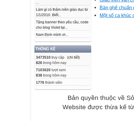
...
Bàn ghế chuẩn c
Làm gì có thâm niên giáo dục từ
Một số ca khúc 
1/1/2010. Biết...
Tặng banner theo yêu cầu, code
cho blog Violet tại...
Nam Định mình ơi...
THỐNG KÊ
3473510
truy cập (
chi tiết
)
826
trong hôm nay
7103020
lượt xem
838
trong hôm nay
1776
thành viên
Bản quyền thuộc về Sở
Website được thừa kế t