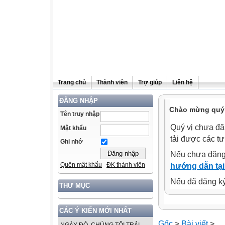
Trang chủ
Thành viên
Trợ giúp
Liên hệ
ĐĂNG NHẬP
Chào mừng quý v
Tên truy nhập
Quý vị chưa đă
Mật khẩu
tải được các tư
Ghi nhớ
Nếu chưa đăng
Quên mật khẩu
ĐK thành viên
hướng dẫn tại
Nếu đã đăng ký 
THƯ MỤC
CÁC Ý KIẾN MỚI NHẤT
Gốc
>
Bài viết
>