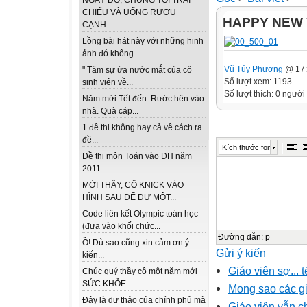
NGÀY ĐÓ, CHÚNG TÔI TRẢI
CHIẾU VÀ UỐNG RƯỢU
HAPPY NEW 
CẠNH...
Lồng bài hát này với những hinh
ảnh đó không...
Vũ Túy Phương
@ 17:
" Tâm sự ứa nước mắt của cô
Số lượt xem: 1193
sinh viên về...
Số lượt thích: 0 người
Năm mới Tết đến. Rước hên vào
nhà. Quà cáp...
1 đề thi không hay cả về cách ra
đề...
Kích thước font
Đề thi môn Toán vào ĐH năm
2011...
MỜI THẦY, CÔ KNICK VÀO
HÌNH SAU ĐỂ DỰ MỘT...
Code liên kết Olympic toán học
(đưa vào khối chức...
Đường dẫn
:
p
Ồ! Dù sao cũng xin cảm ơn ý
Gửi ý kiến
kiến...
Giáo viên sợ...
Chúc quý thầy cô một năm mới
SỨC KHỎE -...
Mong sao các gi
Đây là dự thảo của chính phủ mà
Giáo viên vẫn c