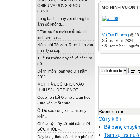
NGÀY ĐÓ, CHÚNG TÔI TRẢI
CHIẾU VÀ UỐNG RƯỢU
MÔ HÌNH VƯỜN T
CẠNH...
Lồng bài hát này với những hinh
ảnh đó không...
" Tâm sự ứa nước mắt của cô
Vũ Túy Phương
@ 18:
sinh viên về...
Số lượt xem: 2826
Năm mới Tết đến. Rước hên vào
Số lượt thích: 1 người 
nhà. Quà cáp...
1 đề thi không hay cả về cách ra
đề...
Kích thước font
Đề thi môn Toán vào ĐH năm
2011...
MỜI THẦY, CÔ KNICK VÀO
HÌNH SAU ĐỂ DỰ MỘT...
Code liên kết Olympic toán học
(đưa vào khối chức...
Ồ! Dù sao cũng xin cảm ơn ý
Đường dẫn
:
p
kiến...
Gửi ý kiến
Chúc quý thầy cô một năm mới
Bẽ bàng chuyện
SỨC KHỎE -...
Tâm sự ứa nước 
Đây là dự thảo của chính phủ mà