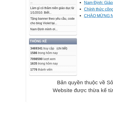
Nam Định: Giáo v
...
Làm gì có thâm niên giáo dục từ
Chính thức công
1/1/2010. Biết...
CHÀO MỪNG N
Tặng banner theo yêu cầu, code
cho blog Violet tại...
Nam Định mình ơi...
THỐNG KÊ
3469341
truy cập (
chi tiết
)
1586
trong hôm nay
7098590
lượt xem
1635
trong hôm nay
1776
thành viên
Bản quyền thuộc về Sở
Website được thừa kế t