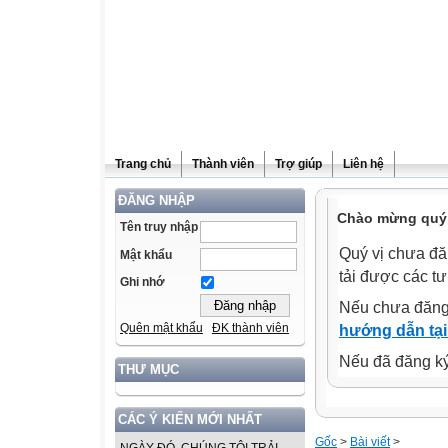
Trang chủ
Thành viên
Trợ giúp
Liên hệ
ĐĂNG NHẬP
Chào mừng quý v
Tên truy nhập
Quý vị chưa đă
Mật khẩu
tải được các tư
Ghi nhớ
Nếu chưa đăng
Quên mật khẩu
ĐK thành viên
hướng dẫn tại
Nếu đã đăng ký 
THƯ MỤC
CÁC Ý KIẾN MỚI NHẤT
Gốc
>
Bài viết
>