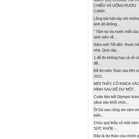
NGÀY ĐÓ, CHÚNG TÔI TR
CHIẾU VÀ UỐNG RƯỢU
CẠNH...
Lồng bài hát này với nhữn
ảnh đó không...
" Tâm sự ứa nước mắt của
sinh viên về...
Năm mới Tết đến. Rước h
nhà. Quà cáp...
1 đề thi không hay cả về c
đề...
Đề thi môn Toán vào ĐH 
2011...
MỜI THẦY, CÔ KNICK VÀ
HÌNH SAU ĐỂ DỰ MỘT...
Code liên kết Olympic toá
(đưa vào khối chức...
Ồ! Dù sao cũng xin cảm ơn
kiến...
Chúc quý thầy cô một năm
SỨC KHỎE -...
Đây là dự thảo của chính 