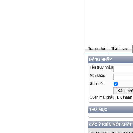
Trang chủ
Thành viên
ĐĂNG NHẬP
Tên truy nhập
Mật khẩu
Ghi nhớ
Quên mật khẩu
ĐK thành 
THƯ MỤC
CÁC Ý KIẾN MỚI NHẤT