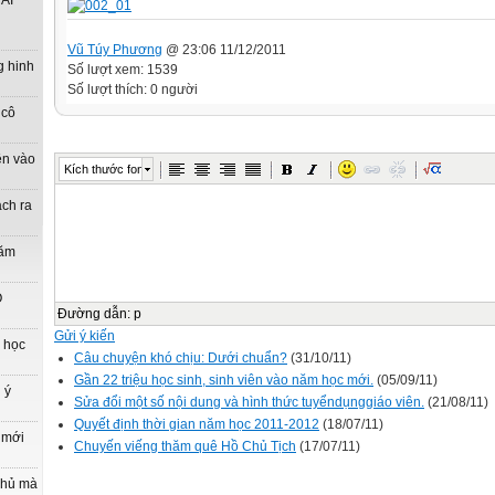
ẢI
Vũ Túy Phương
@ 23:06 11/12/2011
g hinh
Số lượt xem: 1539
Số lượt thích: 0 người
 cô
ên vào
Kích thước font
ách ra
năm
O
Đường dẫn
:
p
Gửi ý kiến
n học
Câu chuyện khó chịu: Dưới chuẩn?
(31/10/11)
Gần 22 triệu học sinh, sinh viên vào năm học mới.
(05/09/11)
 ý
Sửa đổi một số nội dung và hình thức tuyểndụnggiáo viên.
(21/08/11)
Quyết định thời gian năm học 2011-2012
(18/07/11)
 mới
Chuyến viếng thăm quê Hồ Chủ Tịch
(17/07/11)
phủ mà