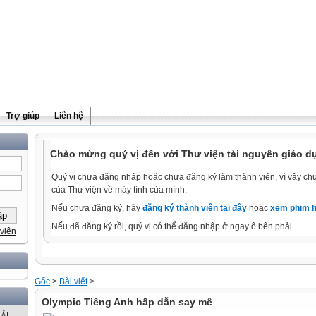
Trợ giúp
Liên hệ
Chào mừng quý vị đến với Thư viện tài nguyên giáo dụ
Quý vị chưa đăng nhập hoặc chưa đăng ký làm thành viên, vì vậy chưa
của Thư viện về máy tính của mình.
Nếu chưa đăng ký, hãy
đăng ký thành viên tại đây
hoặc
xem phim h
Nếu đã đăng ký rồi, quý vị có thể đăng nhập ở ngay ô bên phải.
viên
Gốc
>
Bài viết
>
Olympic Tiếng Anh hấp dẫn say mê