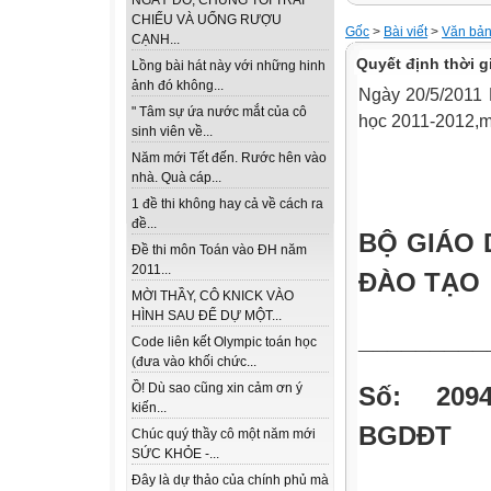
NGÀY ĐÓ, CHÚNG TÔI TRẢI
CHIẾU VÀ UỐNG RƯỢU
Gốc
>
Bài viết
>
Văn bản
CẠNH...
Quyết định thời 
Lồng bài hát này với những hinh
ảnh đó không...
Ngày 20/5/2011 
" Tâm sự ứa nước mắt của cô
học 2011-2012,mờ
sinh viên về...
Năm mới Tết đến. Rước hên vào
nhà. Quà cáp...
1 đề thi không hay cả về cách ra
đề...
BỘ GIÁO 
Đề thi môn Toán vào ĐH năm
2011...
ĐÀO TẠO
MỜI THẦY, CÔ KNICK VÀO
HÌNH SAU ĐỂ DỰ MỘT...
_________
Code liên kết Olympic toán học
(đưa vào khối chức...
Ồ! Dù sao cũng xin cảm ơn ý
Số: 209
kiến...
BGDĐT
Chúc quý thầy cô một năm mới
SỨC KHỎE -...
Đây là dự thảo của chính phủ mà