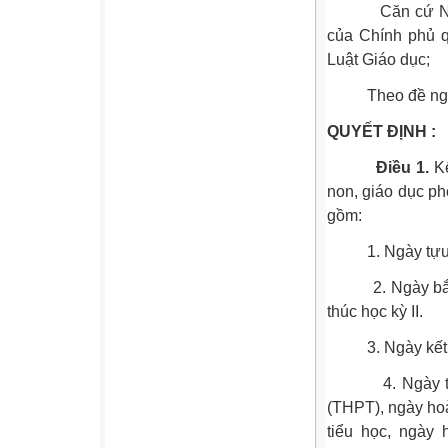
Căn cứ Nghị đ
của Chính phủ q
Luật Giáo dục;
Theo đề nghị 
QUYẾT ĐỊNH :
Điều 1.
Kế
non, giáo dục p
gồm:
1. Ngày tựu tr
2. Ngày bắt đầu
thúc học kỳ II.
3. Ngày kết t
4. Ngày thi học
(THPT), ngày ho
tiểu học, ngày 