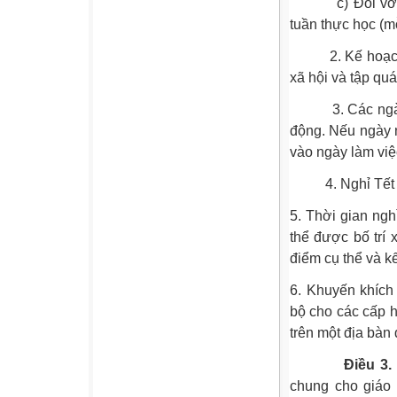
c) Đối với giá
tuần thực học (mỗ
2. Kế hoạch thờ
xã hội và tập qu
3. Các ngày ngh
động. Nếu ngày n
vào ngày làm việc
4. Nghỉ Tết ngu
5. Thời gian ngh
thể được bố trí
điểm cụ thể và k
6. Khuyến khích
bộ cho các cấp h
trên một địa bàn 
Điều 3.
chung cho giáo