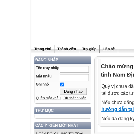
Trang chủ
Thành viên
Trợ giúp
Liên hệ
ĐĂNG NHẬP
Chào mừng q
Tên truy nhập
tỉnh Nam Đị
Mật khẩu
Ghi nhớ
Quý vị chưa đă
tải được các tư
Quên mật khẩu
ĐK thành viên
Nếu chưa đăng
hướng dẫn tại
THƯ MỤC
Nếu đã đăng ký 
CÁC Ý KIẾN MỚI NHẤT