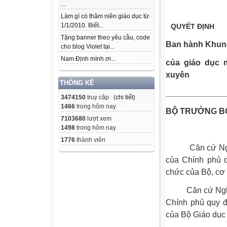
...
Làm gì có thâm niên giáo dục từ
1/1/2010. Biết...
QUYẾT ĐỊNH
Tặng banner theo yêu cầu, code
Ban hành Khung
cho blog Violet tại...
Nam Định mình ơi...
của giáo dục 
xuyên
THỐNG KÊ
_____________
3474150
truy cập (
chi tiết
)
1466
trong hôm nay
BỘ TRƯỞNG BỘ
7103680
lượt xem
1498
trong hôm nay
1776
thành viên
Căn cứ Nghị đ
của Chính phủ q
chức của Bộ, cơ
Căn cứ Nghị đị
Chính phủ quy đ
của Bộ Giáo dục 