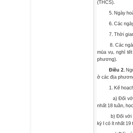
(THCS).
5. Ngày hoàn t
6. Các ngày ng
7. Thời gian ng
8. Các ngày ngh
mùa vụ, nghỉ tết
phương).
Điều 2.
Ngu
ở các địa phươn
1. Kế hoạch thờ
a) Đối với cấp 
nhất 18 tuần, học 
b) Đối với cấp
kỳ I có ít nhất 19 