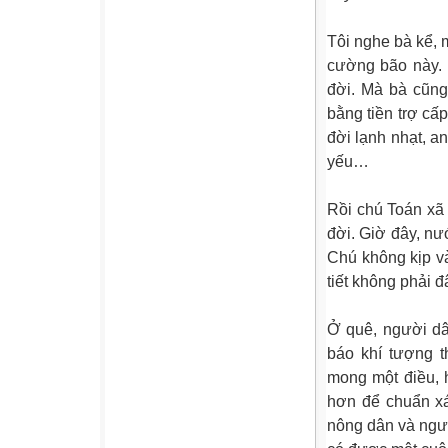
Tôi nghe bà kể,
cường bão này. 
đời. Mà bà cũng
bằng tiền trợ c
đời lạnh nhạt, a
yếu…
Rồi chú Toán xã
đời. Giờ đây, nư
Chú không kịp v
tiết không phải đ
Ở quê, người dâ
báo khí tượng t
mong một điều, h
hơn để chuẩn xá
nông dân và ngư 