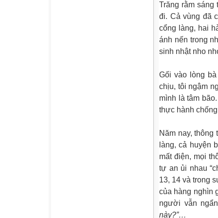
Trăng rằm sáng t
đi. Cả vùng đã 
cổng làng, hai h
ánh nến trong nh
sinh nhật nho n
Gối vào lòng bà
chịu, tôi ngậm n
mình là tâm bão
thực hành chống
Năm nay, thông 
làng, cả huyện b
mất điện, mọi th
tự an ủi nhau “c
13, 14 và trong 
của hàng nghìn g
người vẫn ngẩ
này?”…