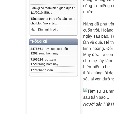
...
cũng là miếng c
Làm gì có thâm niên giáo dục từ
nước.
1/1/2010. Biết...
Tặng banner theo yêu cầu, code
Nắng đã phủ trê
cho blog Violet tại...
cuốn trôi. Hoàng
Nam Định mình ơi...
ngày sau bão. T
THỐNG KÊ
lần về quê. Hệ t
kinh hoàng. Đôi
3475561
truy cập (
chi tiết
)
1292
trong hôm nay
Mấy đứa trẻ con
7105524
lượt xem
cho mẹ lấy làm c
1720
trong hôm nay
biển hiệu, che
1776
thành viên
thời chúng tôi đạ
xót lại ven đườ
Người dân Hải H