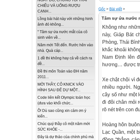
NGÀY ĐÓ, CHÚNG TÔI TRẢI
CHIẾU VÀ UỐNG RƯỢU
Gốc
>
Bài viết
>
CẠNH...
Tâm sự ứa nước m
Lồng bài hát này với những hinh
ảnh đó không...
Không như những
" Tâm sự ứa nước mắt của cô
này, Giáp Bát c
sinh viên về...
Phòng, Thái Bình
Năm mới Tết đến. Rước hên vào
khắc khoải không
nhà. Quà cáp...
Nam Định lên đ
1 đề thi không hay cả về cách ra
hương… được tr
đề...
Đề thi môn Toán vào ĐH năm
2011...
Xe chật chội vì 
MỜI THẦY, CÔ KNICK VÀO
nhiều người. Ng
HÌNH SAU ĐỂ DỰ MỘT...
cây số như một 
Code liên kết Olympic toán học
đi đôi chân mỏi 
(đưa vào khối chức...
rõ nét trên con 
Ồ! Dù sao cũng xin cảm ơn ý
kiến...
Hoàng hôn buông 
Chúc quý thầy cô một năm mới
SỨC KHỎE -...
Lạc Quần, một b
Đây là dự thảo của chính phủ mà
đồng “thẳng cán