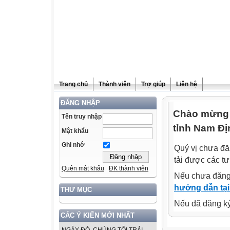
Trang chủ
Thành viên
Trợ giúp
Liên hệ
ĐĂNG NHẬP
Chào mừng q
Tên truy nhập
tỉnh Nam Đị
Mật khẩu
Ghi nhớ
Quý vị chưa đă
tải được các tư
Quên mật khẩu
ĐK thành viên
Nếu chưa đăng
hướng dẫn tại
THƯ MỤC
Nếu đã đăng ký 
CÁC Ý KIẾN MỚI NHẤT