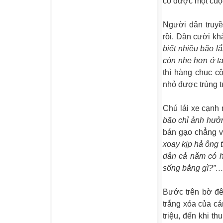
có được một cuộc
Người dân truyề
rồi. Dân cười kh
biết nhiều bão l
còn nhẹ hơn ở ta
thì hàng chục c
nhỏ được trùng t
Chú lái xe cạnh
bão chỉ ảnh hưởn
bán gạo chẳng 
xoay kịp hả ông t
dân cả năm có ha
sống bằng gì?”
Bước trên bờ đê
trắng xóa của c
triệu, đến khi t