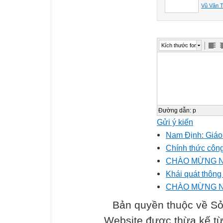
Vũ Văn 
Kích thước font
Đường dẫn
:
p
Gửi ý kiến
Nam Định: Giáo v
Chính thức công
CHÀO MỪNG N
Khái quát thông
CHÀO MỪNG N
Bản quyền thuộc về Sở
Website được thừa kế t