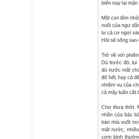
biển nay lại mặn
Một con tôm nhả
nuôi của ngư dân
tư cả cơ ngơi và
Hỏi sẽ sống sao 
Trở về với phiên
Dù trước đó, tụi
dù nước mắt chú
đổ hết, hay cả đ
nhiệm vụ của ch
cả mấy tuần cắt
Chợ thưa thớt. 
nhằn của bác bá
bán mía vuốt nư
mất nước, nhiều
cơm bình thườn