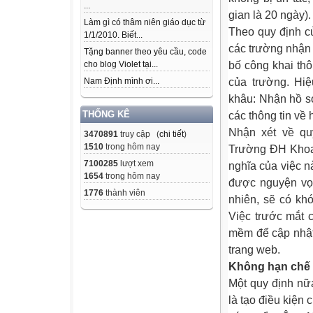
...
gian là 20 ngày).
Làm gì có thâm niên giáo dục từ
Theo quy định c
1/1/2010. Biết...
các trường nhận 
Tặng banner theo yêu cầu, code
bố công khai th
cho blog Violet tại...
của trường. Hiệ
Nam Định mình ơi...
khâu: Nhận hồ sơ
các thông tin về
THỐNG KÊ
Nhận xét về qu
3470891
truy cập (
chi tiết
)
1510
trong hôm nay
Trường ĐH Khoa 
7100285
lượt xem
nghĩa của việc n
1654
trong hôm nay
được nguyện vọ
1776
thành viên
nhiên, sẽ có kh
Việc trước mắt 
mềm để cập nhật 
trang web.
Không hạn chế 
Một quy định nữ
là tạo điều kiện