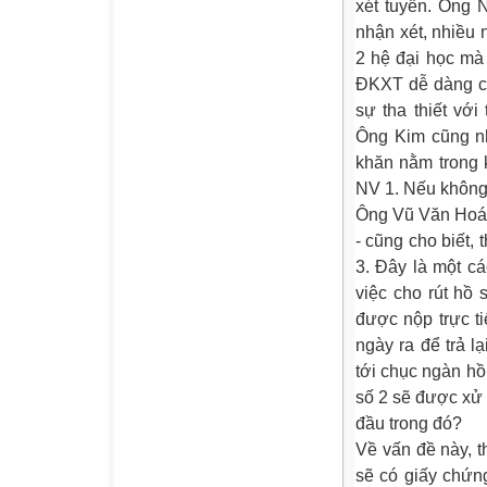
xét tuyển. Ông 
nhận xét, nhiều
2 hệ đại học mà 
ĐKXT dễ dàng ch
sự tha thiết vớ
Ông Kim cũng nh
khăn nằm trong 
NV 1. Nếu không 
Ông Vũ Văn Hoá 
- cũng cho biết,
3. Đây là một c
việc cho rút hồ 
được nộp trực t
ngày ra để trả l
tới chục ngàn hồ
số 2 sẽ được xử 
đầu trong đó?
Về vấn đề này, 
sẽ có giấy chứn