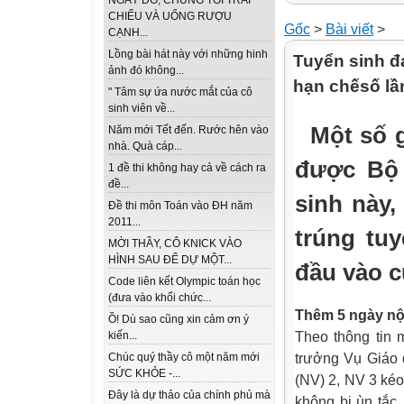
NGÀY ĐÓ, CHÚNG TÔI TRẢI
CHIẾU VÀ UỐNG RƯỢU
Gốc
>
Bài viết
>
CẠNH...
Lồng bài hát này với những hinh
Tuyển sinh đ
ảnh đó không...
hạn chếsố lần
" Tâm sự ứa nước mắt của cô
sinh viên về...
Một số gi
Năm mới Tết đến. Rước hên vào
nhà. Quà cáp...
được Bộ
1 đề thi không hay cả về cách ra
đề...
sinh này,
Đề thi môn Toán vào ĐH năm
2011...
trúng tu
MỜI THẦY, CÔ KNICK VÀO
HÌNH SAU ĐỂ DỰ MỘT...
đầu vào c
Code liên kết Olympic toán học
(đưa vào khối chức...
Thêm 5 ngày nộ
Ồ! Dù sao cũng xin cảm ơn ý
Theo thông tin
kiến...
trưởng Vụ Giáo 
Chúc quý thầy cô một năm mới
SỨC KHỎE -...
(NV) 2, NV 3 ké
Đây là dự thảo của chính phủ mà
không bị ùn tắc