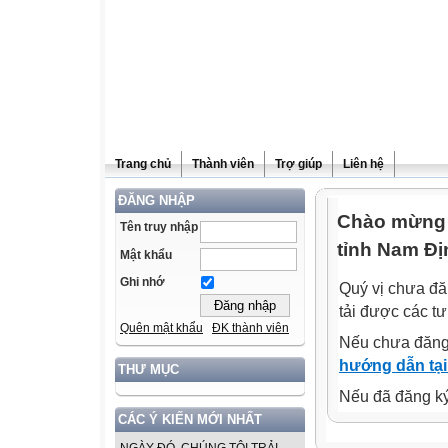
Trang chủ
Thành viên
Trợ giúp
Liên hệ
ĐĂNG NHẬP
Chào mừng q
Tên truy nhập
tỉnh Nam Đị
Mật khẩu
Ghi nhớ
Quý vị chưa đă
tải được các tư
Quên mật khẩu
ĐK thành viên
Nếu chưa đăng
hướng dẫn tại
THƯ MỤC
Nếu đã đăng ký 
CÁC Ý KIẾN MỚI NHẤT