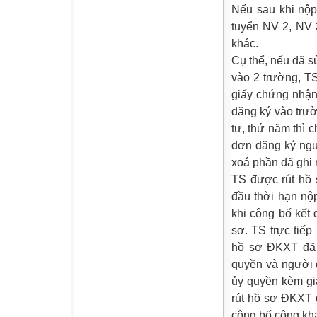
Nếu sau khi nộp
tuyển NV 2, NV 
khác.
Cụ thể, nếu đã s
vào 2 trường, TS
giấy chứng nhận
đăng ký vào trườ
tư, thứ năm thì 
đơn đăng ký ngu
xoá phần đã ghi r
TS được rút hồ 
đầu thời hạn nộ
khi công bố kết 
sơ. TS trực tiế
hồ sơ ĐKXT đã n
quyền và người 
ủy quyền kèm gi
rút hồ sơ ĐKXT 
công bố công k