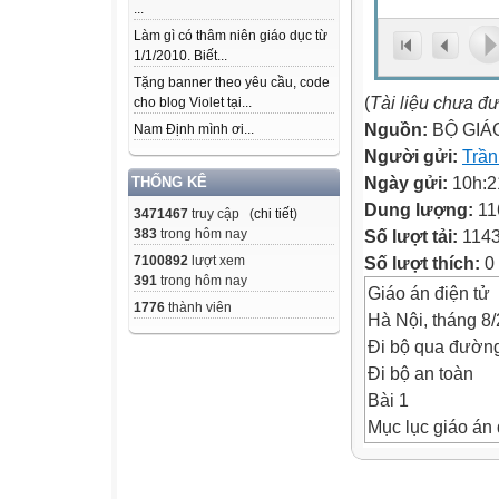
...
Làm gì có thâm niên giáo dục từ
1/1/2010. Biết...
Tặng banner theo yêu cầu, code
(
Tài liệu chưa đ
cho blog Violet tại...
Nguồn:
BỘ GIÁ
Nam Định mình ơi...
Người gửi:
Trầ
Ngày gửi:
10h:2
THỐNG KÊ
Dung lượng:
11
3471467
truy cập (
chi tiết
)
Số lượt tải:
114
383
trong hôm nay
Số lượt thích:
0
7100892
lượt xem
391
trong hôm nay
Giáo án điện tử
1776
thành viên
Hà Nội, tháng 8
Đi bộ qua đường
Đi bộ an toàn
Bài 1
Mục lục giáo án 
Bài 2
Đi bộ qua đường 