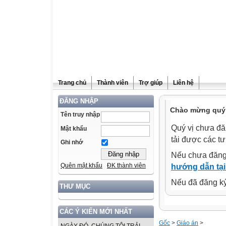
Trang chủ
Thành viên
Trợ giúp
Liên hệ
ĐĂNG NHẬP
Chào mừng quý v
Tên truy nhập
Quý vị chưa đă
Mật khẩu
tải được các tư
Ghi nhớ
Nếu chưa đăng
Quên mật khẩu
ĐK thành viên
hướng dẫn tại
Nếu đã đăng ký 
THƯ MỤC
CÁC Ý KIẾN MỚI NHẤT
Gốc
>
Giáo án
>