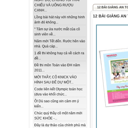
NGÀY ĐÓ, CHÚNG TÔI TRẢI
CHIẾU VÀ UỐNG RƯỢU
12 BÀI GIẢNG AN 
CẠNH...
12 BÀI GIẢNG A
Lồng bài hát này với những hinh
ảnh đó không...
" Tâm sự ứa nước mắt của cô
sinh viên về...
Năm mới Tết đến. Rước hên vào
nhà. Quà cáp...
1 đề thi không hay cả về cách ra
đề...
Đề thi môn Toán vào ĐH năm
2011...
MỜI THẦY, CÔ KNICK VÀO
HÌNH SAU ĐỂ DỰ MỘT...
Code liên kết Olympic toán học
(đưa vào khối chức...
Ồ! Dù sao cũng xin cảm ơn ý
kiến...
Chúc quý thầy cô một năm mới
SỨC KHỎE -...
Đây là dự thảo của chính phủ mà