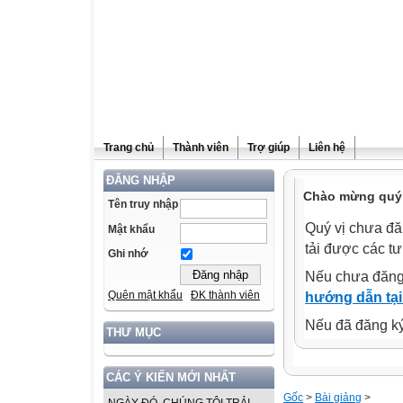
Trang chủ
Thành viên
Trợ giúp
Liên hệ
ĐĂNG NHẬP
Chào mừng quý v
Tên truy nhập
Quý vị chưa đă
Mật khẩu
tải được các tư
Ghi nhớ
Nếu chưa đăng
Quên mật khẩu
ĐK thành viên
hướng dẫn tại
Nếu đã đăng ký 
THƯ MỤC
CÁC Ý KIẾN MỚI NHẤT
Gốc
>
Bài giảng
>