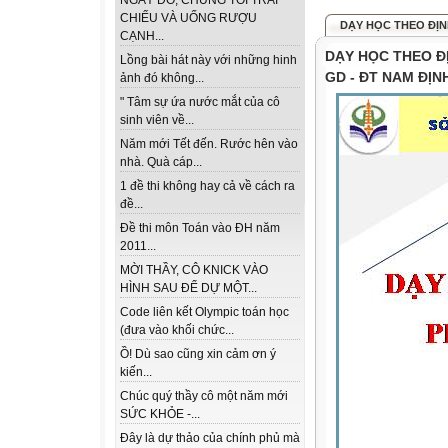
NGÀY ĐÓ, CHÚNG TÔI TRẢI
CHIẾU VÀ UỐNG RƯỢU
DẠY HỌC THEO ĐỊN
CẠNH...
DẠY HỌC THEO Đ
Lồng bài hát này với những hinh
GD - ĐT NAM ĐỊN
ảnh đó không...
" Tâm sự ứa nước mắt của cô
sinh viên về...
Năm mới Tết đến. Rước hên vào
nhà. Quà cáp...
1 đề thi không hay cả về cách ra
đề...
Đề thi môn Toán vào ĐH năm
2011...
MỜI THẦY, CÔ KNICK VÀO
HÌNH SAU ĐỂ DỰ MỘT...
Code liên kết Olympic toán học
(đưa vào khối chức...
Ồ! Dù sao cũng xin cảm ơn ý
kiến...
Chúc quý thầy cô một năm mới
SỨC KHỎE -...
Đây là dự thảo của chính phủ mà