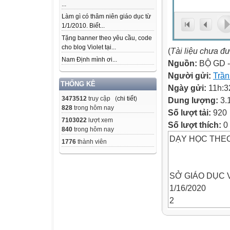
...
Làm gì có thâm niên giáo dục từ
1/1/2010. Biết...
Tặng banner theo yêu cầu, code
cho blog Violet tại...
(
Tài liệu chưa đ
Nam Định mình ơi...
Nguồn:
BỘ GD 
Người gửi:
Trầ
THỐNG KÊ
Ngày gửi:
11h:3
3473512
truy cập (
chi tiết
)
Dung lượng:
3.
828
trong hôm nay
Số lượt tải:
920
7103022
lượt xem
Số lượt thích:
0
840
trong hôm nay
DẠY HỌC THE
1776
thành viên
SỞ GIÁO DỤC 
1/16/2020
2
NỘI