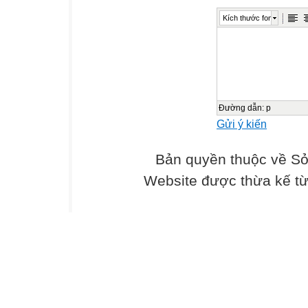
DUNG
Kích thước font
TRÌNH
BÀY
SỞ GIÁO DỤC 
Đường dẫn
:
p
Gửi ý kiến
Khái niệm năng 
1/16/2020
Bản quyền thuộc về Sở
3
Website được thừa kế t
NHẬN
THỨC
VỀ
PHẨM
CHẤT
VÀ
NĂNG
LỰC