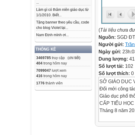
...
Làm gì có thâm niên giáo dục từ
1/1/2010. Biết...
Tặng banner theo yêu cầu, code
cho blog Violet tại...
(
Tài liệu chưa đ
Nam Định mình ơi...
Nguồn:
SGD ĐT
Người gửi:
Trầ
THỐNG KÊ
Ngày gửi:
23h:0
3469785
truy cập (
chi tiết
)
Dung lượng:
41
404
trong hôm nay
Số lượt tải:
102
7099047
lượt xem
Số lượt thích:
0
416
trong hôm nay
SỞ GIÁO DỤC 
1776
thành viên
Đổi mới công tá
Giáo dục phổ th
CẤP TIỂU HỌC
Tháng 8 năm 20
Nhiệm vụ trọng 
Năm học 2016-20