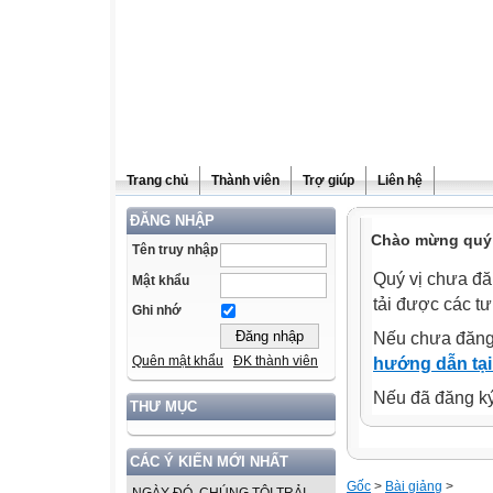
Trang chủ
Thành viên
Trợ giúp
Liên hệ
ĐĂNG NHẬP
Chào mừng quý v
Tên truy nhập
Quý vị chưa đă
Mật khẩu
tải được các tư
Ghi nhớ
Nếu chưa đăng
Quên mật khẩu
ĐK thành viên
hướng dẫn tại
Nếu đã đăng ký 
THƯ MỤC
CÁC Ý KIẾN MỚI NHẤT
Gốc
>
Bài giảng
>