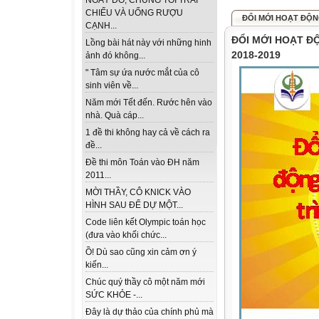
NGÀY ĐÓ, CHÚNG TÔI TRẢI
CHIẾU VÀ UỐNG RƯỢU
ĐỔI MỚI HOẠT ĐỘNG
CẠNH...
ĐỔI MỚI HOẠT Đ
Lồng bài hát này với những hinh
2018-2019
ảnh đó không...
" Tâm sự ứa nước mắt của cô
sinh viên về...
Năm mới Tết đến. Rước hên vào
nhà. Quà cáp...
1 đề thi không hay cả về cách ra
đề...
Đề thi môn Toán vào ĐH năm
2011...
MỜI THẦY, CÔ KNICK VÀO
HÌNH SAU ĐỂ DỰ MỘT...
Code liên kết Olympic toán học
(đưa vào khối chức...
Ồ! Dù sao cũng xin cảm ơn ý
kiến...
Chúc quý thầy cô một năm mới
SỨC KHỎE -...
Đây là dự thảo của chính phủ mà