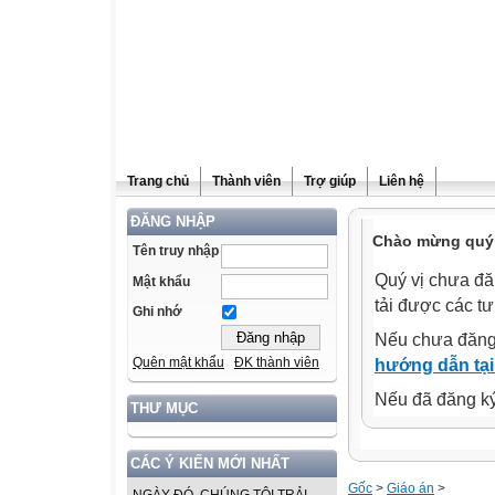
Trang chủ
Thành viên
Trợ giúp
Liên hệ
ĐĂNG NHẬP
Chào mừng quý v
Tên truy nhập
Quý vị chưa đă
Mật khẩu
tải được các tư
Ghi nhớ
Nếu chưa đăng
Quên mật khẩu
ĐK thành viên
hướng dẫn tại
Nếu đã đăng ký 
THƯ MỤC
CÁC Ý KIẾN MỚI NHẤT
Gốc
>
Giáo án
>