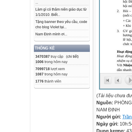
...
Làm gì có thâm niên giáo dục từ
1/1/2010. Biết...
Tặng banner theo yêu cầu, code
cho blog Violet tại...
Nam Định mình ơi...
THỐNG KÊ
3470387
truy cập (
chi tiết
)
1006
trong hôm nay
7099718
lượt xem
1087
trong hôm nay
1776
thành viên
(
Tài liệu chưa đ
Nguồn:
PHÒNG 
NAM ĐỊNH
Người gửi:
Trầ
Ngày gửi:
10h:5
Dung lượng:
43