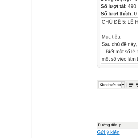
Số lượt tải:
490
Số lượt thích:
0
CHỦ ĐỀ 5: LỄ 
Mục tiêu:
Sau chủ đề này,
– Biết một số lễ
một số việc làm 
– Làm và sử dụn
–Yêu quê hương,
tổ chức hoạt động
Kích thước font
TIẾT 1
HƯỚNG DẪN H
Chuẩn bị:
GV: (NV1) tranh,
HS: giấy bìa màu,
Đường dẫn
:
p
Gửi ý kiến
Gợi ý cách tổ c