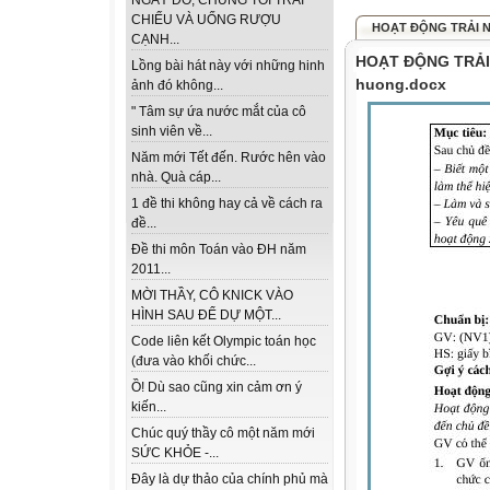
NGÀY ĐÓ, CHÚNG TÔI TRẢI
CHIẾU VÀ UỐNG RƯỢU
HOẠT ĐỘNG TRẢI NG
CẠNH...
HOẠT ĐỘNG TRẢI 
Lồng bài hát này với những hinh
huong.docx
ảnh đó không...
" Tâm sự ứa nước mắt của cô
sinh viên về...
Năm mới Tết đến. Rước hên vào
nhà. Quà cáp...
1 đề thi không hay cả về cách ra
đề...
Đề thi môn Toán vào ĐH năm
2011...
MỜI THẦY, CÔ KNICK VÀO
HÌNH SAU ĐỂ DỰ MỘT...
Code liên kết Olympic toán học
(đưa vào khối chức...
Ồ! Dù sao cũng xin cảm ơn ý
kiến...
Chúc quý thầy cô một năm mới
SỨC KHỎE -...
Đây là dự thảo của chính phủ mà