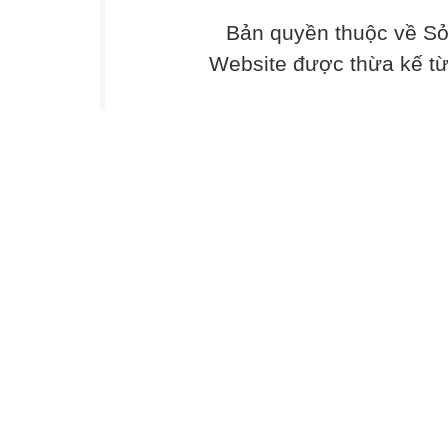
Hoạt động 1. Kh
Bản quyền thuộc về Sở
Hoạt động này n
liên quan đến ch
Website được thừa kế t
GV có thể thực 
1. GV ổn định tổ
/hoặc tổ chức ch
Việt Nam như Lễ
hội truyền thống
2. Hỏi – đáp nha
qua tranh (mỗi 
+ Các em vừa đư
+ Khi tham gia l
3. GV giới thiệu
quê hương. Sau 
khi tham gia lễ 
ta yêu thích và t
Hoạt động 2. Hư
Hoạt động này g
hiện các nhiệm v