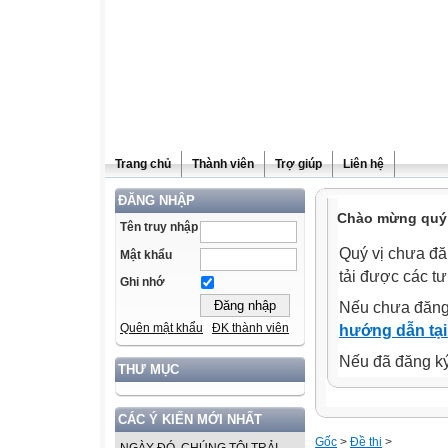
Trang chủ
Thành viên
Trợ giúp
Liên hệ
ĐĂNG NHẬP
Chào mừng quý v
Tên truy nhập
Quý vị chưa đă
Mật khẩu
tải được các tư
Ghi nhớ
Nếu chưa đăng
Quên mật khẩu
ĐK thành viên
hướng dẫn tại
Nếu đã đăng ký 
THƯ MỤC
CÁC Ý KIẾN MỚI NHẤT
Gốc
>
Đề thi
>