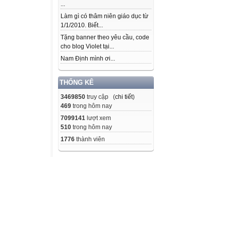
...
Làm gì có thâm niên giáo dục từ
1/1/2010. Biết...
Tặng banner theo yêu cầu, code
cho blog Violet tại...
Nam Định mình ơi...
THỐNG KÊ
3469850
truy cập (
chi tiết
)
469
trong hôm nay
7099141
lượt xem
510
trong hôm nay
1776
thành viên