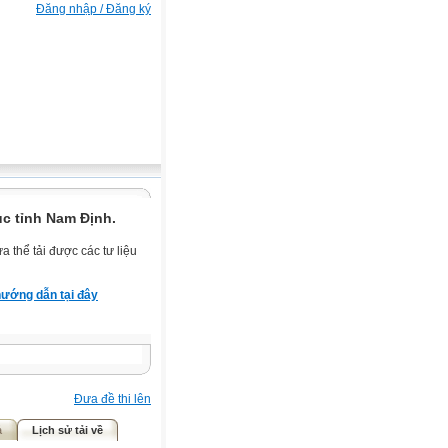
Đăng nhập / Đăng ký
c tỉnh Nam Định.
 thể tải được các tư liệu
ướng dẫn tại đây
Đưa đề thi lên
ả
Lịch sử tải về