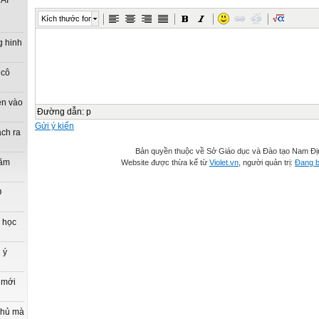
ẢI
Kích thước font
g hinh
 cô
ên vào
Đường dẫn
:
p
Gửi ý kiến
ách ra
Bản quyền thuộc về Sở Giáo dục và Đào tạo Nam Đị
năm
Website được thừa kế từ
Violet.vn
, người quản trị:
Đang b
O
n học
 ý
 mới
phủ mà