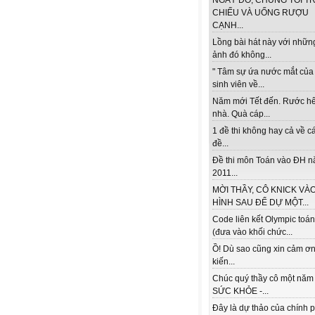
NGÀY ĐÓ, CHÚNG TÔI TR
CHIẾU VÀ UỐNG RƯỢU
CẠNH...
Lồng bài hát này với nhữn
ảnh đó không...
" Tâm sự ứa nước mắt của
sinh viên về...
Năm mới Tết đến. Rước h
nhà. Quà cáp...
1 đề thi không hay cả về c
đề...
Đề thi môn Toán vào ĐH 
2011...
MỜI THẦY, CÔ KNICK VÀ
HÌNH SAU ĐỂ DỰ MỘT...
Code liên kết Olympic toá
(đưa vào khối chức...
Ồ! Dù sao cũng xin cảm ơn
kiến...
Chúc quý thầy cô một năm
SỨC KHỎE -...
Đây là dự thảo của chính 