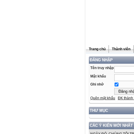
Trang chủ
Thành viên
ĐĂNG NHẬP
Tên truy nhập
Mật khẩu
Ghi nhớ
Quên mật khẩu
ĐK thành 
THƯ MỤC
CÁC Ý KIẾN MỚI NHẤT