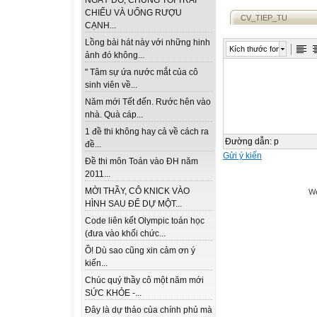
NGÀY ĐÓ, CHÚNG TÔI TRẢI
CHIẾU VÀ UỐNG RƯỢU
CV_TIEP_TU
CẠNH...
Lồng bài hát này với những hinh
Kích thước font
ảnh đó không...
" Tâm sự ứa nước mắt của cô
sinh viên về...
Năm mới Tết đến. Rước hên vào
nhà. Quà cáp...
1 đề thi không hay cả về cách ra
Đường dẫn
:
p
đề...
Gửi ý kiến
Đề thi môn Toán vào ĐH năm
2011...
MỜI THẦY, CÔ KNICK VÀO
We
HÌNH SAU ĐỂ DỰ MỘT...
Code liên kết Olympic toán học
(đưa vào khối chức...
Ồ! Dù sao cũng xin cảm ơn ý
kiến...
Chúc quý thầy cô một năm mới
SỨC KHỎE -...
Đây là dự thảo của chính phủ mà