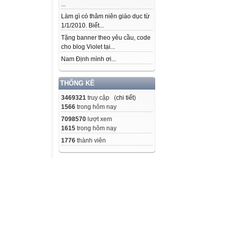
...
Làm gì có thâm niên giáo dục từ
1/1/2010. Biết...
Tặng banner theo yêu cầu, code
cho blog Violet tại...
Nam Định mình ơi...
THỐNG KÊ
3469321
truy cập (
chi tiết
)
1566
trong hôm nay
7098570
lượt xem
1615
trong hôm nay
1776
thành viên