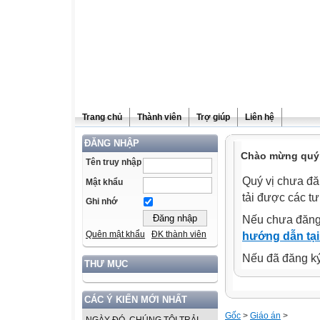
Trang chủ
Thành viên
Trợ giúp
Liên hệ
ĐĂNG NHẬP
Chào mừng quý v
Tên truy nhập
Quý vị chưa đă
Mật khẩu
tải được các tư
Ghi nhớ
Nếu chưa đăng
Quên mật khẩu
ĐK thành viên
hướng dẫn tại
Nếu đã đăng ký 
THƯ MỤC
CÁC Ý KIẾN MỚI NHẤT
Gốc
>
Giáo án
>