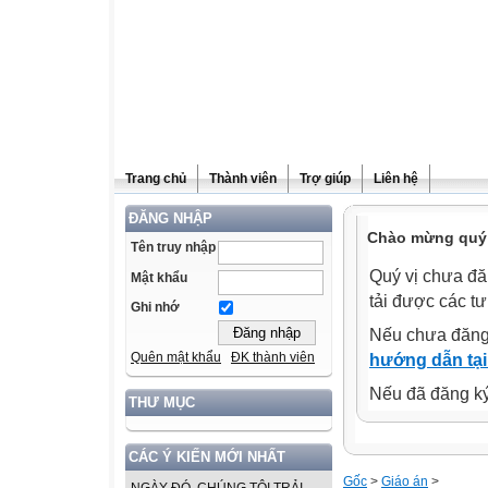
Trang chủ
Thành viên
Trợ giúp
Liên hệ
ĐĂNG NHẬP
Chào mừng quý v
Tên truy nhập
Quý vị chưa đă
Mật khẩu
tải được các tư
Ghi nhớ
Nếu chưa đăng
Quên mật khẩu
ĐK thành viên
hướng dẫn tại
Nếu đã đăng ký 
THƯ MỤC
CÁC Ý KIẾN MỚI NHẤT
Gốc
>
Giáo án
>