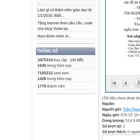
...
Làm gì có thâm niên giáo dục từ
1/1/2010. Biết...
Tặng banner theo yêu cầu, code
cho blog Violet tại...
Nam Định mình ơi...
THỐNG KÊ
3475314
truy cập (
chi tiết
)
1045
trong hôm nay
7105232
lượt xem
1428
trong hôm nay
1776
thành viên
(
Tài liệu chưa được t
Nguồn:
Người gửi:
Trần Qua
Ngày gửi:
07h:15' 16
Dung lượng:
514.9 K
Số lượt tải:
2
Số lượt thích:
0 ngườ