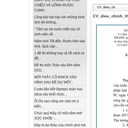
NGÀY ĐÓ, CHÚNG TÔI TRẢI
CHIẾU VÀ UỐNG RƯỢU
CV_dieu_ch
CẠNH...
CV_dieu_chinh_t
Lồng bài hát này với những hinh
ảnh đó không...
" Tâm sự ứa nước mắt của cô
sinh viên về...
Năm mới Tết đến. Rước hên vào
nhà. Quà cáp...
1 đề thi không hay cả về cách ra
đề...
Đề thi môn Toán vào ĐH năm
2011...
MỜI THẦY, CÔ KNICK VÀO
HÌNH SAU ĐỂ DỰ MỘT...
Code liên kết Olympic toán học
(đưa vào khối chức...
Ồ! Dù sao cũng xin cảm ơn ý
kiến...
Chúc quý thầy cô một năm mới
SỨC KHỎE -...
Đây là dự thảo của chính phủ mà