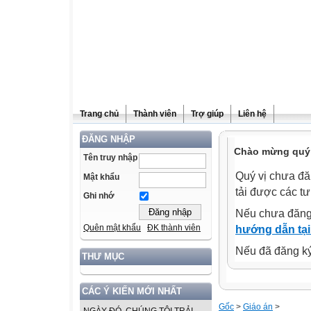
Trang chủ
Thành viên
Trợ giúp
Liên hệ
ĐĂNG NHẬP
Chào mừng quý v
Tên truy nhập
Quý vị chưa đă
Mật khẩu
tải được các tư
Ghi nhớ
Nếu chưa đăng
Quên mật khẩu
ĐK thành viên
hướng dẫn tại
Nếu đã đăng ký 
THƯ MỤC
CÁC Ý KIẾN MỚI NHẤT
Gốc
>
Giáo án
>