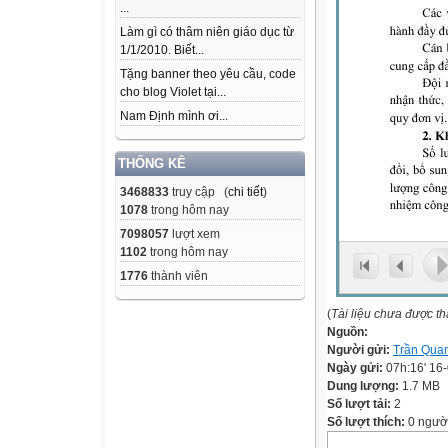
...
Làm gì có thâm niên giáo dục từ
1/1/2010. Biết...
Tặng banner theo yêu cầu, code
cho blog Violet tại...
Nam Định mình ơi...
THỐNG KÊ
3468833
truy cập (
chi tiết
)
1078
trong hôm nay
7098057
lượt xem
1102
trong hôm nay
1776
thành viên
(
Tài liệu chưa được t
Nguồn:
Người gửi:
Trần Qua
Ngày gửi:
07h:16' 16
Dung lượng:
1.7 MB
Số lượt tải:
2
Số lượt thích:
0 ngườ