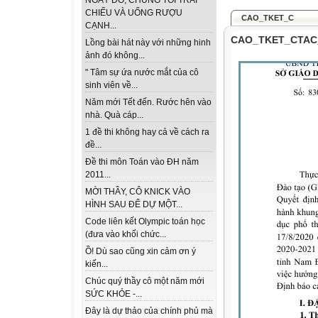
NGÀY ĐÓ, CHÚNG TÔI TRẢI
CHIẾU VÀ UỐNG RƯỢU
CAO_TKET_C
CẠNH...
CAO_TKET_CTAC
Lồng bài hát này với những hinh
ảnh đó không...
" Tâm sự ứa nước mắt của cô
sinh viên về...
Năm mới Tết đến. Rước hên vào
nhà. Quà cáp...
1 đề thi không hay cả về cách ra
đề...
Đề thi môn Toán vào ĐH năm
2011...
MỜI THẦY, CÔ KNICK VÀO
HÌNH SAU ĐỂ DỰ MỘT...
Code liên kết Olympic toán học
(đưa vào khối chức...
Ồ! Dù sao cũng xin cảm ơn ý
kiến...
Chúc quý thầy cô một năm mới
SỨC KHỎE -...
Đây là dự thảo của chính phủ mà