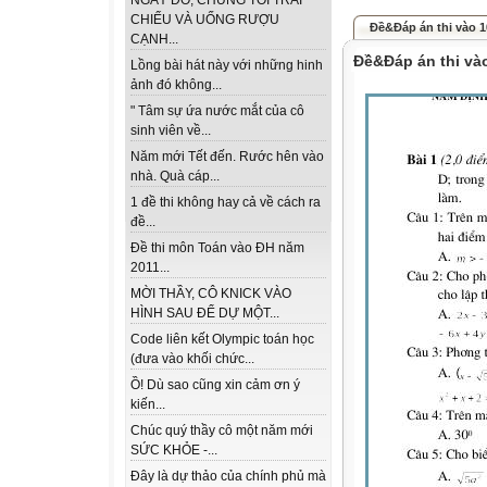
NGÀY ĐÓ, CHÚNG TÔI TRẢI
CHIẾU VÀ UỐNG RƯỢU
Đề&Đáp án thi vào 1
CẠNH...
Đề&Đáp án thi và
Lồng bài hát này với những hinh
ảnh đó không...
" Tâm sự ứa nước mắt của cô
sinh viên về...
Năm mới Tết đến. Rước hên vào
nhà. Quà cáp...
1 đề thi không hay cả về cách ra
đề...
Đề thi môn Toán vào ĐH năm
2011...
MỜI THẦY, CÔ KNICK VÀO
HÌNH SAU ĐỂ DỰ MỘT...
Code liên kết Olympic toán học
(đưa vào khối chức...
Ồ! Dù sao cũng xin cảm ơn ý
kiến...
Chúc quý thầy cô một năm mới
SỨC KHỎE -...
Đây là dự thảo của chính phủ mà