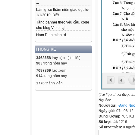
...
Làm gì có thâm niên giáo dục từ
1/1/2010. Biết...
Tặng banner theo yêu cầu, code
cho blog Violet tại...
Nam Định mình ơi...
THỐNG KÊ
3468658
truy cập (
chi tiết
)
903
trong hôm nay
7097869
lượt xem
914
trong hôm nay
1776
thành viên
(
Tài liệu chưa được t
Nguồn:
Người gửi:
Đặng Ng
Ngày gửi:
07h:06' 12
Dung lượng:
76.5 KB
Số lượt tải:
1216
Số lượt thích:
0 ngườ