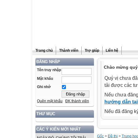
Trang chủ
Thành viên
Trợ giúp
Liên hệ
ĐĂNG NHẬP
Chào mừng quý v
Tên truy nhập
Quý vị chưa đă
Mật khẩu
tải được các tư
Ghi nhớ
Nếu chưa đăng
Quên mật khẩu
ĐK thành viên
hướng dẫn tại
Nếu đã đăng ký 
THƯ MỤC
CÁC Ý KIẾN MỚI NHẤT
Gốc
>
Đề thi
>
Trung họ