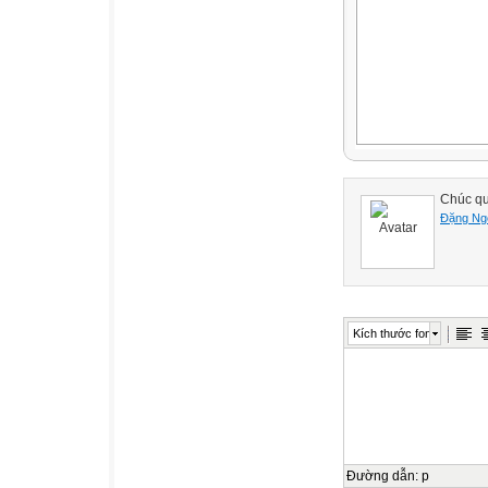
Chúc q
Đặng Ng
Kích thước font
Đường dẫn
:
p