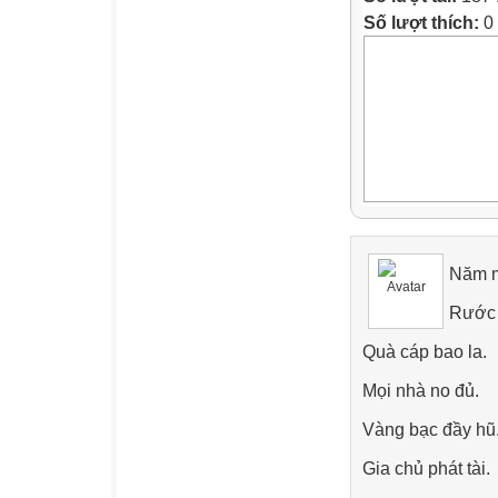
Số lượt thích:
0
Năm m
Rước 
Quà cáp bao la.
Mọi nhà no đủ.
Vàng bạc đầy hũ
Gia chủ phát tài.