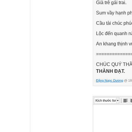
Già trẻ gái trai.
Sum vầy hạnh ph
Cầu tài chúc phú
Lộc đến quanh n
An khang thịnh 
=============
CHÚC QUÝ THẦ
THÀNH ĐẠT.
Đặng Ngọc Dương
@ 18h
Kích thước font