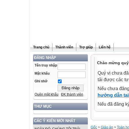
Trang chủ
Thành viên
Trợ giúp
Liên hệ
ĐĂNG NHẬP
Chào mừng quý v
Tên truy nhập
Quý vị chưa đă
Mật khẩu
tải được các tư
Ghi nhớ
Nếu chưa đăng
Quên mật khẩu
ĐK thành viên
hướng dẫn tại
Nếu đã đăng ký 
THƯ MỤC
CÁC Ý KIẾN MỚI NHẤT
Gốc
>
Giáo án
>
Toán h