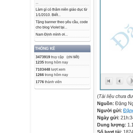
...
Làm gì có thâm niên giáo dục từ
1/1/2010. Biết...
Tặng banner theo yêu cầu, code
cho blog Violet tại...
Nam Định mình ơi...
THỐNG KÊ
3473919
truy cập (
chi tiết
)
1235
trong hôm nay
7103448
lượt xem
1266
trong hôm nay
1776
thành viên
(
Tài liệu chưa đ
Nguồn:
Đặng Ng
Người gửi:
Đặn
Ngày gửi:
21h:3
Dung lượng:
1.
Số lượt tải:
187