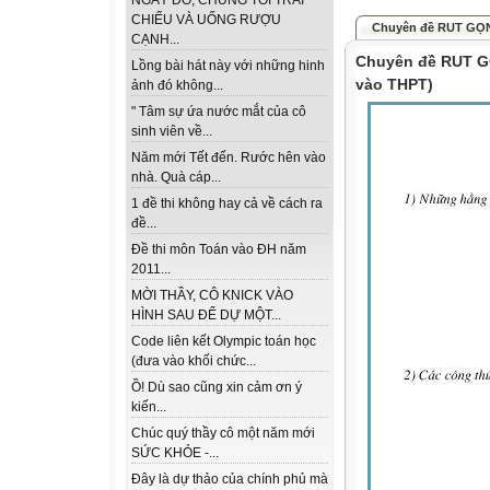
NGÀY ĐÓ, CHÚNG TÔI TRẢI
CHIẾU VÀ UỐNG RƯỢU
Chuyên đề RUT GỌN 
CẠNH...
Chuyên đề RUT G
Lồng bài hát này với những hinh
vào THPT)
ảnh đó không...
" Tâm sự ứa nước mắt của cô
sinh viên về...
Năm mới Tết đến. Rước hên vào
nhà. Quà cáp...
1 đề thi không hay cả về cách ra
đề...
Đề thi môn Toán vào ĐH năm
2011...
MỜI THẦY, CÔ KNICK VÀO
HÌNH SAU ĐỂ DỰ MỘT...
Code liên kết Olympic toán học
(đưa vào khối chức...
Ồ! Dù sao cũng xin cảm ơn ý
kiến...
Chúc quý thầy cô một năm mới
SỨC KHỎE -...
Đây là dự thảo của chính phủ mà