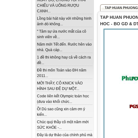
NGÀY ĐÓ, CHÚNG TÔI TRẢI
CHIẾU VÀ UỐNG RƯỢU
TAP HUAN PHUONG P
CẠNH...
TAP HUAN PHUON
Lồng bài hát này với những hinh
HOC - BO GD & D
ảnh đó không...
" Tâm sự ứa nước mắt của cô
sinh viên về...
Năm mới Tết đến. Rước hên vào
nhà. Quà cáp...
1 đề thi không hay cả về cách ra
đề...
Đề thi môn Toán vào ĐH năm
2011...
MỜI THẦY, CÔ KNICK VÀO
HÌNH SAU ĐỂ DỰ MỘT...
Code liên kết Olympic toán học
(đưa vào khối chức...
Ồ! Dù sao cũng xin cảm ơn ý
kiến...
Chúc quý thầy cô một năm mới
SỨC KHỎE -...
Đây là dự thảo của chính phủ mà