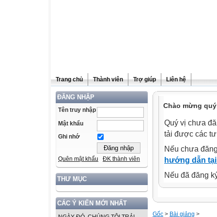
Trang chủ
Thành viên
Trợ giúp
Liên hệ
ĐĂNG NHẬP
Chào mừng quý v
Tên truy nhập
Quý vị chưa đă
Mật khẩu
tải được các tư
Ghi nhớ
Nếu chưa đăng
Quên mật khẩu
ĐK thành viên
hướng dẫn tại
Nếu đã đăng ký 
THƯ MỤC
CÁC Ý KIẾN MỚI NHẤT
Gốc
>
Bài giảng
>