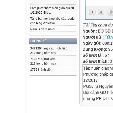
...
Làm gì có thâm niên giáo dục từ
1/1/2010. Biết...
Tặng banner theo yêu cầu, code
cho blog Violet tại...
(
Tài liệu chưa đ
Nam Định mình ơi...
Nguồn:
BO GD 
Người gửi:
Trầ
THỐNG KÊ
Ngày gửi:
08h:1
3471294
truy cập (
chi tiết
)
Dung lượng:
95
210
trong hôm nay
Số lượt tải:
67
7100718
lượt xem
Số lượt thích:
0
217
trong hôm nay
Tập huấn giáo v
1776
thành viên
Phương pháp dạy
12/2017
PGS.TS Nguyễn 
Bối cảnh GD hiệ
những PP DHT
Mục tiêu chung 