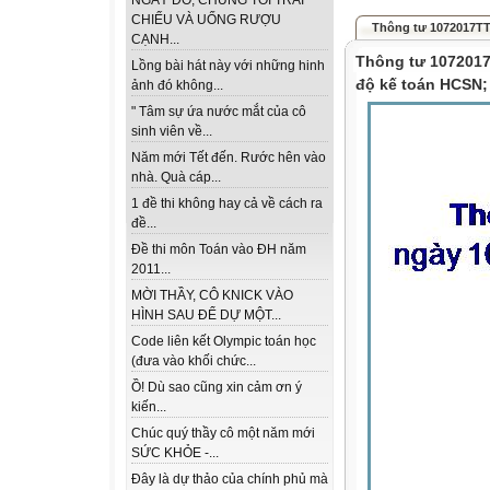
NGÀY ĐÓ, CHÚNG TÔI TRẢI
CHIẾU VÀ UỐNG RƯỢU
Thông tư 1072017TT-
CẠNH...
Thông tư 1072017
Lồng bài hát này với những hinh
độ kế toán HCSN;
ảnh đó không...
" Tâm sự ứa nước mắt của cô
sinh viên về...
Năm mới Tết đến. Rước hên vào
nhà. Quà cáp...
1 đề thi không hay cả về cách ra
đề...
Đề thi môn Toán vào ĐH năm
2011...
MỜI THẦY, CÔ KNICK VÀO
HÌNH SAU ĐỂ DỰ MỘT...
Code liên kết Olympic toán học
(đưa vào khối chức...
Ồ! Dù sao cũng xin cảm ơn ý
kiến...
Chúc quý thầy cô một năm mới
SỨC KHỎE -...
Đây là dự thảo của chính phủ mà