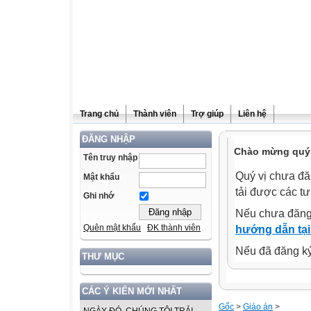
Trang chủ
Thành viên
Trợ giúp
Liên hệ
ĐĂNG NHẬP
Chào mừng quý v
Tên truy nhập
Quý vị chưa đă
Mật khẩu
tải được các tư
Ghi nhớ
Nếu chưa đăng
Quên mật khẩu
ĐK thành viên
hướng dẫn tại
Nếu đã đăng ký 
THƯ MỤC
CÁC Ý KIẾN MỚI NHẤT
Gốc
>
Giáo án
>