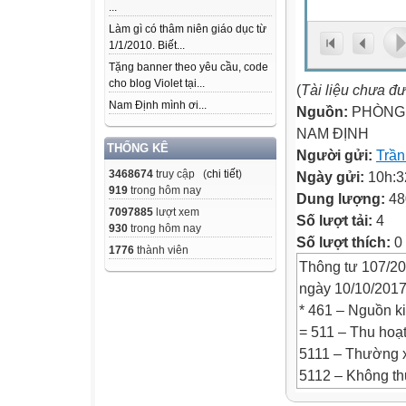
...
Làm gì có thâm niên giáo dục từ
1/1/2010. Biết...
Tặng banner theo yêu cầu, code
cho blog Violet tại...
(
Tài liệu chưa đ
Nam Định mình ơi...
Nguồn:
PHÒNG 
NAM ĐỊNH
THỐNG KÊ
Người gửi:
Trầ
3468674
truy cập (
chi tiết
)
Ngày gửi:
10h:3
919
trong hôm nay
Dung lượng:
48
7097885
lượt xem
Số lượt tải:
4
930
trong hôm nay
Số lượt thích:
0
1776
thành viên
Thông tư 107/2
ngày 10/10/201
* 461 – Nguồn k
= 511 – Thu ho
5111 – Thường 
5112 – Không t
* 661 – Chi hoạt