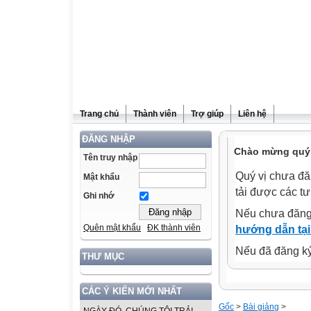
Trang chủ
Thành viên
Trợ giúp
Liên hệ
ĐĂNG NHẬP
Chào mừng quý v
Tên truy nhập
Quý vị chưa đă
Mật khẩu
tải được các tư
Ghi nhớ
Nếu chưa đăng
Quên mật khẩu
ĐK thành viên
hướng dẫn tại
Nếu đã đăng ký 
THƯ MỤC
CÁC Ý KIẾN MỚI NHẤT
Gốc
>
Bài giảng
>