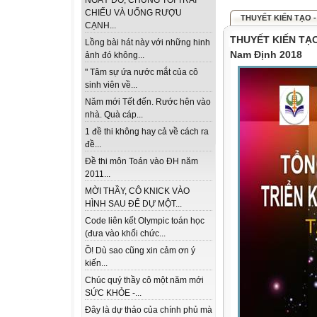
NGÀY ĐÓ, CHÚNG TÔI TRẢI
CHIẾU VÀ UỐNG RƯỢU
THUYẾT KIẾN TẠO - 
CẠNH...
THUYẾT KIẾN TẠO
Lồng bài hát này với những hinh
Nam Định 2018
ảnh đó không...
" Tâm sự ứa nước mắt của cô
sinh viên về...
Năm mới Tết đến. Rước hên vào
nhà. Quà cáp...
1 đề thi không hay cả về cách ra
đề...
Đề thi môn Toán vào ĐH năm
2011...
MỜI THẦY, CÔ KNICK VÀO
HÌNH SAU ĐỂ DỰ MỘT...
Code liên kết Olympic toán học
(đưa vào khối chức...
Ồ! Dù sao cũng xin cảm ơn ý
kiến...
Chúc quý thầy cô một năm mới
SỨC KHỎE -...
Đây là dự thảo của chính phủ mà