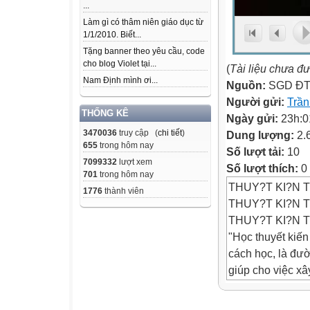
...
Làm gì có thâm niên giáo dục từ
1/1/2010. Biết...
Tặng banner theo yêu cầu, code
cho blog Violet tại...
(
Tài liệu chưa đ
Nam Định mình ơi...
Nguồn:
SGD ĐT
Người gửi:
Trầ
THỐNG KÊ
Ngày gửi:
23h:0
3470036
truy cập (
chi tiết
)
Dung lượng:
2.
655
trong hôm nay
Số lượt tải:
10
7099332
lượt xem
Số lượt thích:
0
701
trong hôm nay
THUY?T KI?N 
1776
thành viên
THUY?T KI?N 
THUY?T KI?N 
"Học thuyết kiến
cách học, là đư
giúp cho việc xâ
THUY?T KI?N 
Mô hình học tập t