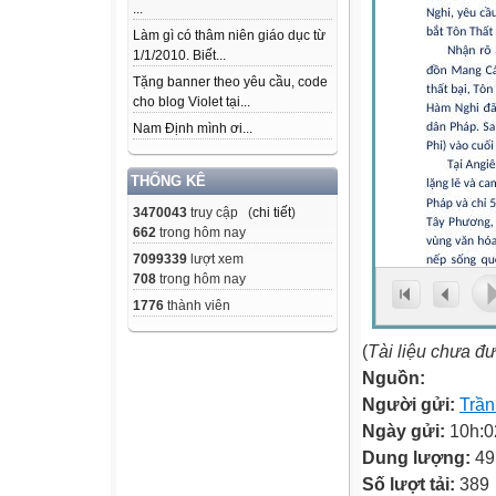
...
Làm gì có thâm niên giáo dục từ
1/1/2010. Biết...
Tặng banner theo yêu cầu, code
cho blog Violet tại...
Nam Định mình ơi...
THỐNG KÊ
3470043
truy cập (
chi tiết
)
662
trong hôm nay
7099339
lượt xem
708
trong hôm nay
1776
thành viên
(
Tài liệu chưa đ
Nguồn:
Người gửi:
Trầ
Ngày gửi:
10h:0
Dung lượng:
49
Số lượt tải:
389