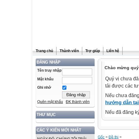
Trang chủ
Thành viên
Trợ giúp
Liên hệ
ĐĂNG NHẬP
Chào mừng quý v
Tên truy nhập
Quý vị chưa đă
Mật khẩu
tải được các tư
Ghi nhớ
Nếu chưa đăng
Quên mật khẩu
ĐK thành viên
hướng dẫn tại
Nếu đã đăng ký 
THƯ MỤC
CÁC Ý KIẾN MỚI NHẤT
Gốc
>
Đề thi
>