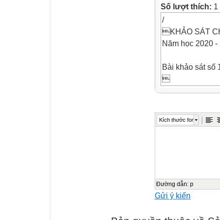
Số lượt thích:
1 
/
KHẢO SÁT C
Năm học 2020 -
Bài khảo sát số 

Chữ kí cán bộ 
Trường Tiể
Số phách
Kích thước font


Lớp: ……….

Đường dẫn
:
p
Gửi ý kiến