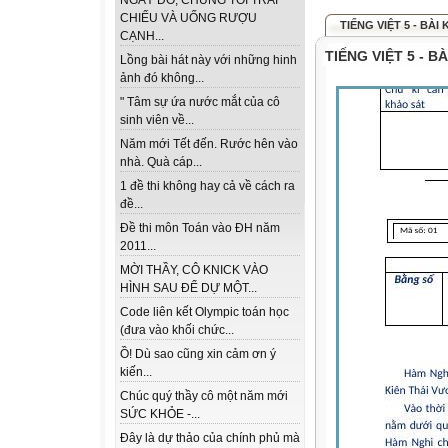
NGÀY ĐÓ, CHÚNG TÔI TRẢI
CHIẾU VÀ UỐNG RƯỢU
TIẾNG VIỆT 5 - BÀI 
CẠNH...
TIẾNG VIỆT 5 - 
Lồng bài hát này với những hinh
ảnh đó không...
" Tâm sự ứa nước mắt của cô
sinh viên về...
Năm mới Tết đến. Rước hên vào
nhà. Quà cáp...
1 đề thi không hay cả về cách ra
đề...
Đề thi môn Toán vào ĐH năm
2011...
MỜI THẦY, CÔ KNICK VÀO
HÌNH SAU ĐỂ DỰ MỘT...
Code liên kết Olympic toán học
(đưa vào khối chức...
Ồ! Dù sao cũng xin cảm ơn ý
kiến...
Chúc quý thầy cô một năm mới
SỨC KHỎE -...
Đây là dự thảo của chính phủ mà