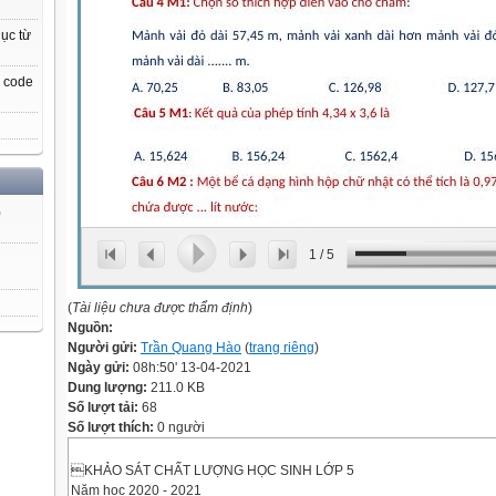
ục từ
, code
)
1
/
5
(
Tài liệu chưa được thẩm định
)
Nguồn:
Người gửi:
Trần Quang Hào
(
trang riêng
)
Ngày gửi:
08h:50' 13-04-2021
Dung lượng:
211.0 KB
Số lượt tải:
68
Số lượt thích:
0 người
KHẢO SÁT CHẤT LƯỢNG HỌC SINH LỚP 5
Năm học 2020 - 2021