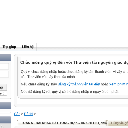
Trợ giúp
Liên hệ
Chào mừng quý vị đến với Thư viện tài nguyên giáo dụ
Quý vị chưa đăng nhập hoặc chưa đăng ký làm thành viên, vì vậy chưa
của Thư viện về máy tính của mình.
Nếu chưa đăng ký, hãy
đăng ký thành viên tại đây
hoặc
xem phim h
Nếu đã đăng ký rồi, quý vị có thể đăng nhập ở ngay ô bên phải.
viên
Gốc
>
Đề thi
>
TOÁN 5 - BÀI KHẢO SÁT TỔNG HỢP ... ÁN CHI TIẾT)chuẩn
Cùng tác gi