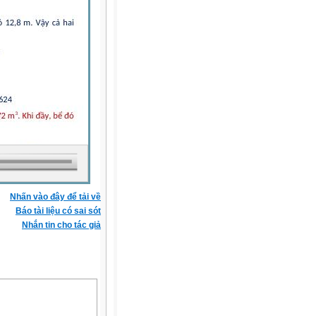
Nhấn vào đây để tải về
Báo tài liệu có sai sót
Nhắn tin cho tác giả