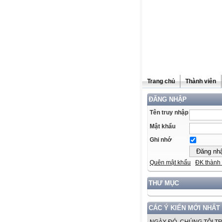
Trang chủ
Thành viên
ĐĂNG NHẬP
Tên truy nhập
Mật khẩu
Ghi nhớ
Quên mật khẩu
ĐK thành 
THƯ MỤC
CÁC Ý KIẾN MỚI NHẤT