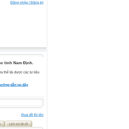
Đăng nhập / Đăng ký
c tỉnh Nam Định.
 thể tải được các tư liệu
ướng dẫn tại đây
Đưa đề thi lên
ả
Lịch sử tải về