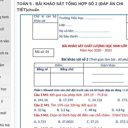
ẢI
TOÁN 5 - BÀI KHẢO SÁT TỔNG HỢP SỐ 2 (ĐÁP ÁN CHI
TIẾT)chuẩn
g hinh
 cô
ên vào
ách ra
năm
O
n học
 ý
 mới
phủ mà