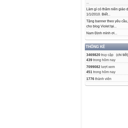
...
Làm gì có thâm niên giáo d
1/1/2010. Biết...
Tặng banner theo yêu cầu
cho blog Violet tại...
Nam Định mình ơi...
THỐNG KÊ
3469820
truy cập (
chi tiết
439
trong hôm nay
7099082
lượt xem
451
trong hôm nay
1776
thành viên