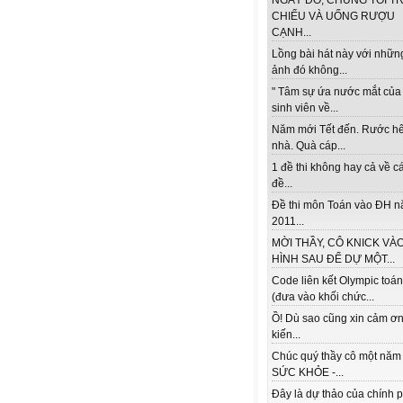
NGÀY ĐÓ, CHÚNG TÔI TR
CHIẾU VÀ UỐNG RƯỢU
CẠNH...
Lồng bài hát này với nhữn
ảnh đó không...
" Tâm sự ứa nước mắt của
sinh viên về...
Năm mới Tết đến. Rước h
nhà. Quà cáp...
1 đề thi không hay cả về c
đề...
Đề thi môn Toán vào ĐH 
2011...
MỜI THẦY, CÔ KNICK VÀ
HÌNH SAU ĐỂ DỰ MỘT...
Code liên kết Olympic toá
(đưa vào khối chức...
Ồ! Dù sao cũng xin cảm ơn
kiến...
Chúc quý thầy cô một năm
SỨC KHỎE -...
Đây là dự thảo của chính 