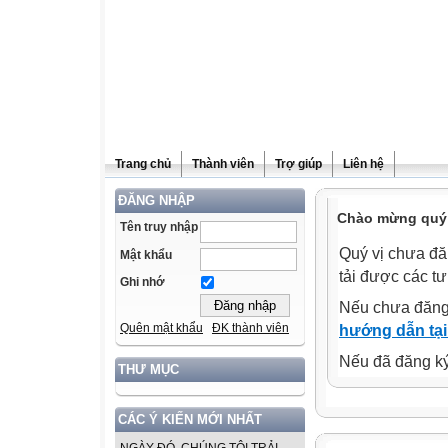
Trang chủ
Thành viên
Trợ giúp
Liên hệ
ĐĂNG NHẬP
Chào mừng quý v
Tên truy nhập
Quý vị chưa đă
Mật khẩu
tải được các tư
Ghi nhớ
Nếu chưa đăng
Quên mật khẩu
ĐK thành viên
hướng dẫn tại
Nếu đã đăng ký 
THƯ MỤC
CÁC Ý KIẾN MỚI NHẤT