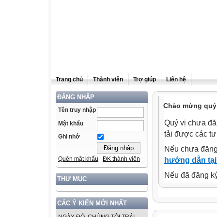
Trang chủ
Thành viên
Trợ giúp
Liên hệ
ĐĂNG NHẬP
Chào mừng quý v
Tên truy nhập
Quý vị chưa đă
Mật khẩu
tải được các tư
Ghi nhớ
Nếu chưa đăng
Quên mật khẩu
ĐK thành viên
hướng dẫn tại
Nếu đã đăng ký 
THƯ MỤC
CÁC Ý KIẾN MỚI NHẤT