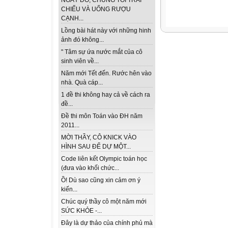
NGÀY ĐÓ, CHÚNG TÔI TRẢI
CHIẾU VÀ UỐNG RƯỢU
CẠNH...
Lồng bài hát này với những hinh
ảnh đó không...
" Tâm sự ứa nước mắt của cô
sinh viên về...
Năm mới Tết đến. Rước hên vào
nhà. Quà cáp...
1 đề thi không hay cả về cách ra
đề...
Đề thi môn Toán vào ĐH năm
2011...
MỜI THẦY, CÔ KNICK VÀO
HÌNH SAU ĐỂ DỰ MỘT...
Code liên kết Olympic toán học
(đưa vào khối chức...
Ồ! Dù sao cũng xin cảm ơn ý
kiến...
Chúc quý thầy cô một năm mới
SỨC KHỎE -...
Đây là dự thảo của chính phủ mà