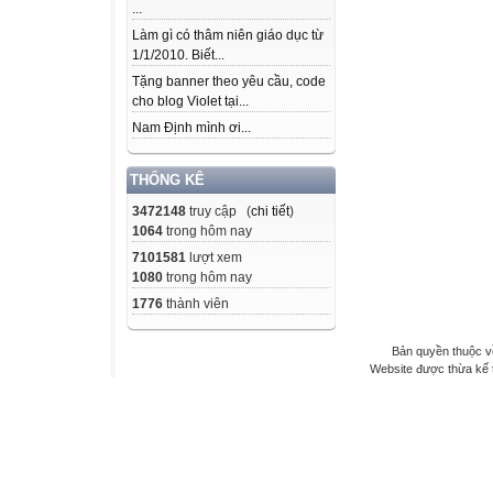
...
Làm gì có thâm niên giáo dục từ
1/1/2010. Biết...
Tặng banner theo yêu cầu, code
cho blog Violet tại...
Nam Định mình ơi...
THỐNG KÊ
3472148
truy cập (
chi tiết
)
1064
trong hôm nay
7101581
lượt xem
1080
trong hôm nay
1776
thành viên
Bản quyền thuộc v
Website được thừa kế