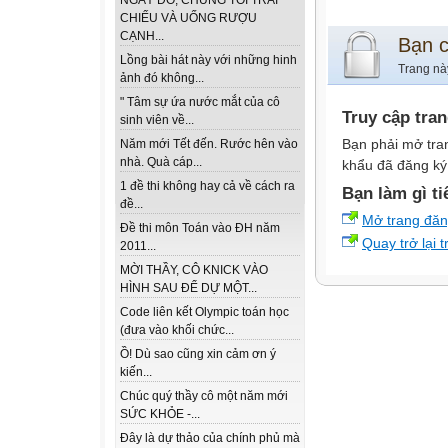
NGÀY ĐÓ, CHÚNG TÔI TRẢI
CHIẾU VÀ UỐNG RƯỢU
CẠNH...
Bạn 
Lồng bài hát này với những hinh
Trang nà
ảnh đó không...
" Tâm sự ứa nước mắt của cô
Truy cập tra
sinh viên về...
Bạn phải mở tra
Năm mới Tết đến. Rước hên vào
nhà. Quà cáp...
khẩu đã đăng ký 
1 đề thi không hay cả về cách ra
Bạn làm gì ti
đề...
Mở trang đă
Đề thi môn Toán vào ĐH năm
Quay trở lại 
2011...
MỜI THẦY, CÔ KNICK VÀO
HÌNH SAU ĐỂ DỰ MỘT...
Code liên kết Olympic toán học
(đưa vào khối chức...
Ồ! Dù sao cũng xin cảm ơn ý
kiến...
Chúc quý thầy cô một năm mới
SỨC KHỎE -...
Đây là dự thảo của chính phủ mà