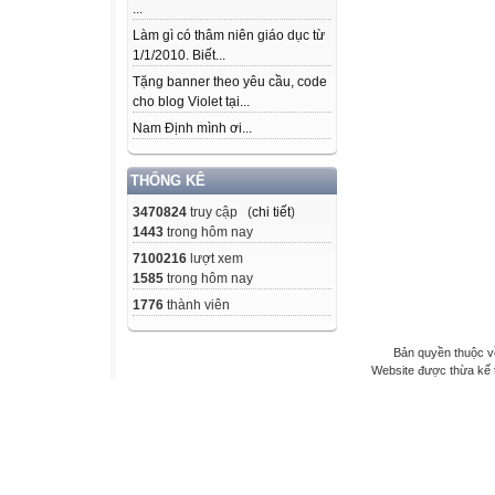
...
Làm gì có thâm niên giáo dục từ
1/1/2010. Biết...
Tặng banner theo yêu cầu, code
cho blog Violet tại...
Nam Định mình ơi...
THỐNG KÊ
3470824
truy cập (
chi tiết
)
1443
trong hôm nay
7100216
lượt xem
1585
trong hôm nay
1776
thành viên
Bản quyền thuộc v
Website được thừa kế