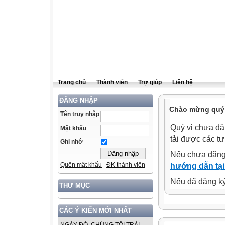
Trang chủ
Thành viên
Trợ giúp
Liên hệ
ĐĂNG NHẬP
Chào mừng quý v
Tên truy nhập
Quý vị chưa đă
Mật khẩu
tải được các tư
Ghi nhớ
Nếu chưa đăng
Quên mật khẩu
ĐK thành viên
hướng dẫn tại
Nếu đã đăng ký 
THƯ MỤC
CÁC Ý KIẾN MỚI NHẤT