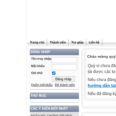
Trang chủ
Thành viên
Trợ giúp
Liên hệ
ĐĂNG NHẬP
Chào mừng quý v
Tên truy nhập
Quý vị chưa đă
Mật khẩu
tải được các tư
Ghi nhớ
Nếu chưa đăng
Quên mật khẩu
ĐK thành viên
hướng dẫn tại
Nếu đã đăng ký 
THƯ MỤC
CÁC Ý KIẾN MỚI NHẤT