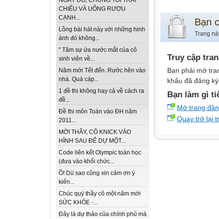
NGÀY ĐÓ, CHÚNG TÔI TRẢI
CHIẾU VÀ UỐNG RƯỢU
CẠNH...
Bạn 
Lồng bài hát này với những hinh
Trang nà
ảnh đó không...
" Tâm sự ứa nước mắt của cô
Truy cập tra
sinh viên về...
Bạn phải mở tra
Năm mới Tết đến. Rước hên vào
nhà. Quà cáp...
khẩu đã đăng ký 
1 đề thi không hay cả về cách ra
Bạn làm gì ti
đề...
Mở trang đă
Đề thi môn Toán vào ĐH năm
Quay trở lại 
2011...
MỜI THẦY, CÔ KNICK VÀO
HÌNH SAU ĐỂ DỰ MỘT...
Code liên kết Olympic toán học
(đưa vào khối chức...
Ồ! Dù sao cũng xin cảm ơn ý
kiến...
Chúc quý thầy cô một năm mới
SỨC KHỎE -...
Đây là dự thảo của chính phủ mà