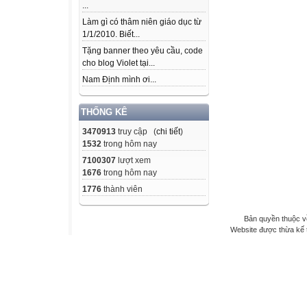
...
Làm gì có thâm niên giáo dục từ
1/1/2010. Biết...
Tặng banner theo yêu cầu, code
cho blog Violet tại...
Nam Định mình ơi...
THỐNG KÊ
3470913
truy cập (
chi tiết
)
1532
trong hôm nay
7100307
lượt xem
1676
trong hôm nay
1776
thành viên
Bản quyền thuộc v
Website được thừa kế