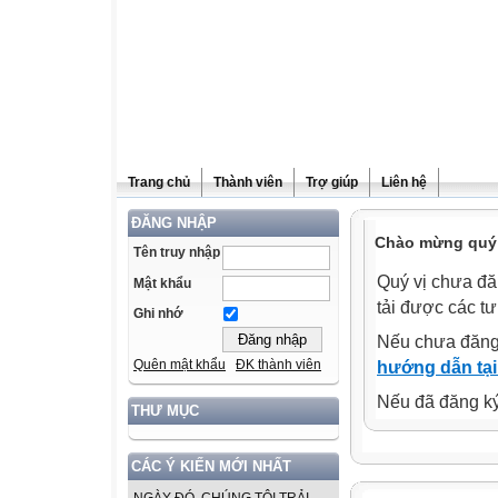
Trang chủ
Thành viên
Trợ giúp
Liên hệ
ĐĂNG NHẬP
Chào mừng quý v
Tên truy nhập
Quý vị chưa đă
Mật khẩu
tải được các tư
Ghi nhớ
Nếu chưa đăng
Quên mật khẩu
ĐK thành viên
hướng dẫn tại
Nếu đã đăng ký 
THƯ MỤC
CÁC Ý KIẾN MỚI NHẤT