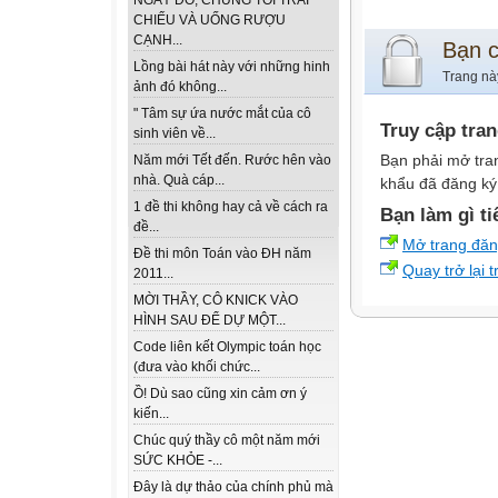
NGÀY ĐÓ, CHÚNG TÔI TRẢI
CHIẾU VÀ UỐNG RƯỢU
CẠNH...
Bạn 
Lồng bài hát này với những hinh
Trang nà
ảnh đó không...
" Tâm sự ứa nước mắt của cô
Truy cập tra
sinh viên về...
Bạn phải mở tra
Năm mới Tết đến. Rước hên vào
nhà. Quà cáp...
khẩu đã đăng ký 
1 đề thi không hay cả về cách ra
Bạn làm gì ti
đề...
Mở trang đă
Đề thi môn Toán vào ĐH năm
Quay trở lại 
2011...
MỜI THẦY, CÔ KNICK VÀO
HÌNH SAU ĐỂ DỰ MỘT...
Code liên kết Olympic toán học
(đưa vào khối chức...
Ồ! Dù sao cũng xin cảm ơn ý
kiến...
Chúc quý thầy cô một năm mới
SỨC KHỎE -...
Đây là dự thảo của chính phủ mà