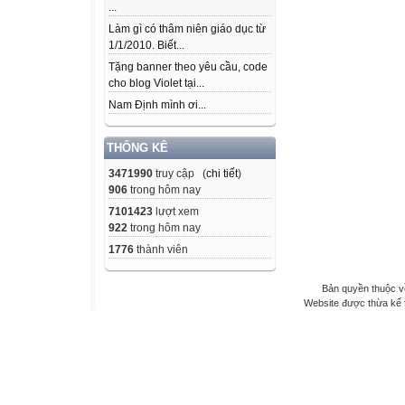
...
Làm gì có thâm niên giáo dục từ
1/1/2010. Biết...
Tặng banner theo yêu cầu, code
cho blog Violet tại...
Nam Định mình ơi...
THỐNG KÊ
3471990
truy cập (
chi tiết
)
906
trong hôm nay
7101423
lượt xem
922
trong hôm nay
1776
thành viên
Bản quyền thuộc v
Website được thừa kế