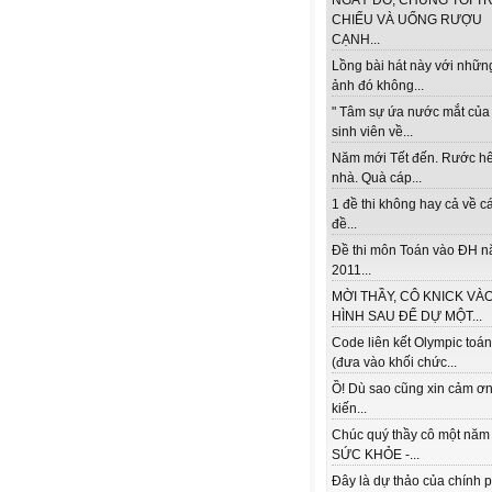
NGÀY ĐÓ, CHÚNG TÔI TR
CHIẾU VÀ UỐNG RƯỢU
CẠNH...
Lồng bài hát này với nhữn
ảnh đó không...
" Tâm sự ứa nước mắt của
sinh viên về...
Năm mới Tết đến. Rước h
nhà. Quà cáp...
1 đề thi không hay cả về c
đề...
Đề thi môn Toán vào ĐH 
2011...
MỜI THẦY, CÔ KNICK VÀ
HÌNH SAU ĐỂ DỰ MỘT...
Code liên kết Olympic toá
(đưa vào khối chức...
Ồ! Dù sao cũng xin cảm ơn
kiến...
Chúc quý thầy cô một năm
SỨC KHỎE -...
Đây là dự thảo của chính 