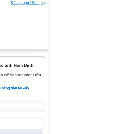
Đăng nhập / Đăng ký
c tỉnh Nam Định.
 thể tải được các tư liệu
ướng dẫn tại đây