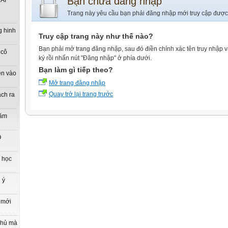
Bạn chưa đăng nhập
ẢI
Trang này yêu cầu bạn phải đăng nhập mới truy cập được
g hinh
Truy cập trang này như thế nào?
Bạn phải mở trang đăng nhập, sau đó điền chính xác tên truy nhập 
 cô
ký rồi nhấn nút "Đăng nhập" ở phía dưới.
Bạn làm gì tiếp theo?
ên vào
Mở trang đăng nhập
Quay trở lại trang trước
ách ra
năm
O
n học
 ý
 mới
phủ mà