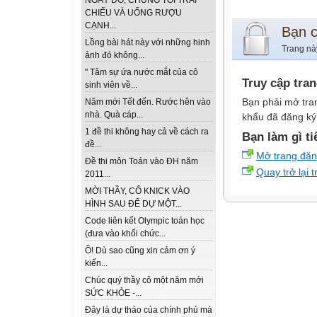
NGÀY ĐÓ, CHÚNG TÔI TRẢI
CHIẾU VÀ UỐNG RƯỢU
CẠNH...
Bạn 
Lồng bài hát này với những hinh
Trang nà
ảnh đó không...
" Tâm sự ứa nước mắt của cô
Truy cập tra
sinh viên về...
Bạn phải mở tra
Năm mới Tết đến. Rước hên vào
nhà. Quà cáp...
khẩu đã đăng ký 
1 đề thi không hay cả về cách ra
Bạn làm gì ti
đề...
Mở trang đă
Đề thi môn Toán vào ĐH năm
Quay trở lại 
2011...
MỜI THẦY, CÔ KNICK VÀO
HÌNH SAU ĐỂ DỰ MỘT...
Code liên kết Olympic toán học
(đưa vào khối chức...
Ồ! Dù sao cũng xin cảm ơn ý
kiến...
Chúc quý thầy cô một năm mới
SỨC KHỎE -...
Đây là dự thảo của chính phủ mà