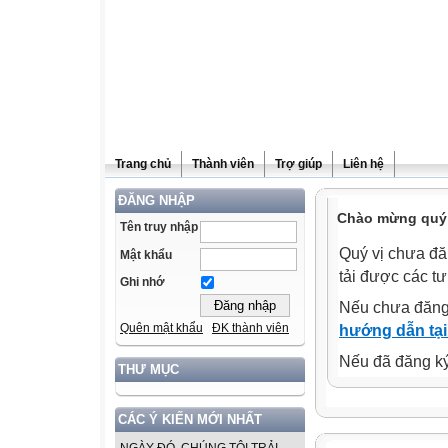
Trang chủ
Thành viên
Trợ giúp
Liên hệ
ĐĂNG NHẬP
Chào mừng quý v
Tên truy nhập
Quý vị chưa đă
Mật khẩu
tải được các tư
Ghi nhớ
Nếu chưa đăng
Quên mật khẩu
ĐK thành viên
hướng dẫn tại
Nếu đã đăng ký 
THƯ MỤC
CÁC Ý KIẾN MỚI NHẤT