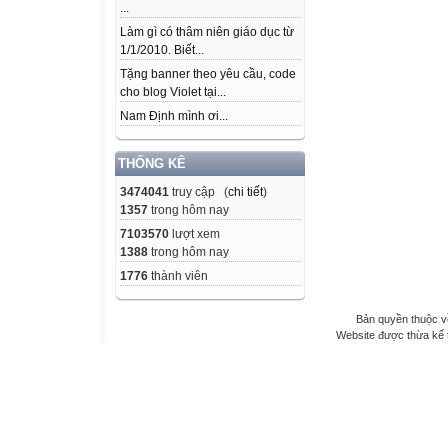
...
Làm gì có thâm niên giáo dục từ
1/1/2010. Biết...
Tặng banner theo yêu cầu, code
cho blog Violet tại...
Nam Định mình ơi...
THỐNG KÊ
3474041
truy cập (
chi tiết
)
1357
trong hôm nay
7103570
lượt xem
1388
trong hôm nay
1776
thành viên
Bản quyền thuộc v
Website được thừa kế