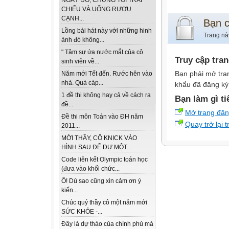
NGÀY ĐÓ, CHÚNG TÔI TRẢI
CHIẾU VÀ UỐNG RƯỢU
CẠNH...
Bạn 
Lồng bài hát này với những hinh
Trang nà
ảnh đó không...
" Tâm sự ứa nước mắt của cô
Truy cập tra
sinh viên về...
Bạn phải mở tra
Năm mới Tết đến. Rước hên vào
nhà. Quà cáp...
khẩu đã đăng ký 
1 đề thi không hay cả về cách ra
Bạn làm gì ti
đề...
Mở trang đă
Đề thi môn Toán vào ĐH năm
Quay trở lại 
2011...
MỜI THẦY, CÔ KNICK VÀO
HÌNH SAU ĐỂ DỰ MỘT...
Code liên kết Olympic toán học
(đưa vào khối chức...
Ồ! Dù sao cũng xin cảm ơn ý
kiến...
Chúc quý thầy cô một năm mới
SỨC KHỎE -...
Đây là dự thảo của chính phủ mà