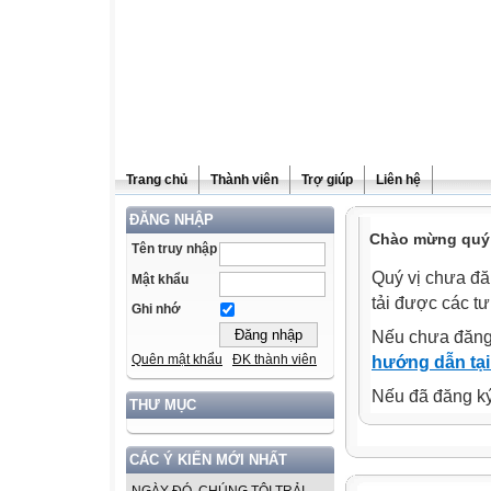
Trang chủ
Thành viên
Trợ giúp
Liên hệ
ĐĂNG NHẬP
Chào mừng quý v
Tên truy nhập
Quý vị chưa đă
Mật khẩu
tải được các tư
Ghi nhớ
Nếu chưa đăng
Quên mật khẩu
ĐK thành viên
hướng dẫn tại
Nếu đã đăng ký 
THƯ MỤC
CÁC Ý KIẾN MỚI NHẤT