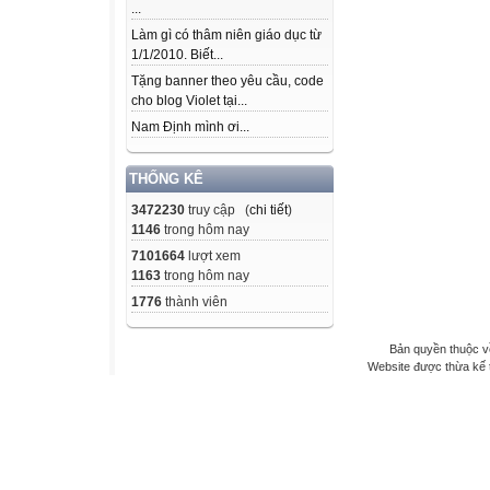
...
Làm gì có thâm niên giáo dục từ
1/1/2010. Biết...
Tặng banner theo yêu cầu, code
cho blog Violet tại...
Nam Định mình ơi...
THỐNG KÊ
3472230
truy cập (
chi tiết
)
1146
trong hôm nay
7101664
lượt xem
1163
trong hôm nay
1776
thành viên
Bản quyền thuộc v
Website được thừa kế