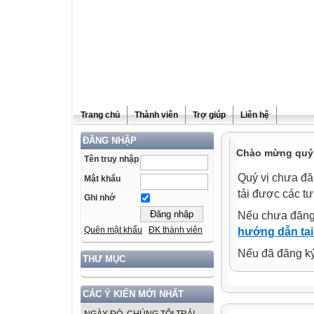
Trang chủ
Thành viên
Trợ giúp
Liên hệ
ĐĂNG NHẬP
Chào mừng quý v
Tên truy nhập
Quý vị chưa đă
Mật khẩu
tải được các tư
Ghi nhớ
Nếu chưa đăng
Quên mật khẩu
ĐK thành viên
hướng dẫn tại
Nếu đã đăng ký 
THƯ MỤC
CÁC Ý KIẾN MỚI NHẤT