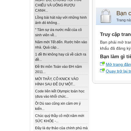
NGÀY ĐÓ, CHÚNG TÔI TRẢI
CHIẾU VÀ UỐNG RƯỢU
CẠNH...
Bạn 
Lồng bài hát này với những hinh
Trang nà
ảnh đó không...
" Tâm sự ứa nước mắt của cô
Truy cập tra
sinh viên về...
Bạn phải mở tra
Năm mới Tết đến. Rước hên vào
nhà. Quà cáp...
khẩu đã đăng ký 
1 đề thi không hay cả về cách ra
Bạn làm gì ti
đề...
Mở trang đă
Đề thi môn Toán vào ĐH năm
Quay trở lại 
2011...
MỜI THẦY, CÔ KNICK VÀO
HÌNH SAU ĐỂ DỰ MỘT...
Code liên kết Olympic toán học
(đưa vào khối chức...
Ồ! Dù sao cũng xin cảm ơn ý
kiến...
Chúc quý thầy cô một năm mới
SỨC KHỎE -...
Đây là dự thảo của chính phủ mà