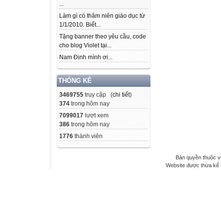
...
Làm gì có thâm niên giáo dục từ
1/1/2010. Biết...
Tặng banner theo yêu cầu, code
cho blog Violet tại...
Nam Định mình ơi...
THỐNG KÊ
3469755
truy cập (
chi tiết
)
374
trong hôm nay
7099017
lượt xem
386
trong hôm nay
1776
thành viên
Bản quyền thuộc v
Website được thừa kế