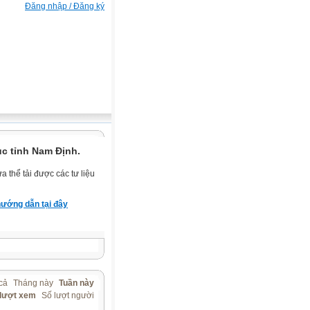
Đăng nhập / Đăng ký
c tỉnh Nam Định.
 thể tải được các tư liệu
ướng dẫn tại đây
cả
Tháng này
Tuần này
 lượt xem
Số lượt người