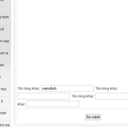
ẢI
g hinh
 cô
ên vào
ách ra
năm
O
Tên blog khác:
Tên blog khác:
n học
Tên blog khác:
 ý
khác:
 mới
phủ mà