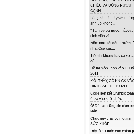
NGÀY ĐÓ, CHÚNG TÔI TR
CHIẾU VÀ UỐNG RƯỢU
CẠNH...
Lồng bài hát này với nhữn
ảnh đó không...
" Tâm sự ứa nước mắt của
sinh viên về...
Năm mới Tết đến. Rước h
nhà. Quà cáp...
1 đề thi không hay cả về c
đề...
Đề thi môn Toán vào ĐH 
2011...
MỜI THẦY, CÔ KNICK VÀ
HÌNH SAU ĐỂ DỰ MỘT...
Code liên kết Olympic toá
(đưa vào khối chức...
Ồ! Dù sao cũng xin cảm ơn
kiến...
Chúc quý thầy cô một năm
SỨC KHỎE -...
Đây là dự thảo của chính 