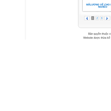
MÃLƯƠNG VẼ CHO 
NGHÈO
1
2
3
Bản quyền thuộc v
Website được thừa kế