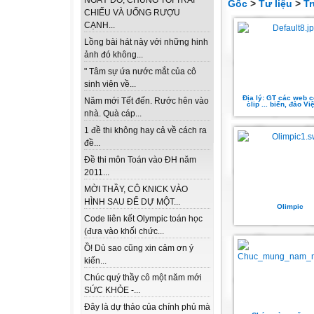
NGÀY ĐÓ, CHÚNG TÔI TRẢI
Gốc
>
Tư liệu
>
T
CHIẾU VÀ UỐNG RƯỢU
CẠNH...
Lồng bài hát này với những hinh
ảnh đó không...
" Tâm sự ứa nước mắt của cô
sinh viên về...
Địa lý: GT các web c
Năm mới Tết đến. Rước hên vào
clip ... biển, đảo V
nhà. Quà cáp...
1 đề thi không hay cả về cách ra
đề...
Đề thi môn Toán vào ĐH năm
2011...
MỜI THẦY, CÔ KNICK VÀO
HÌNH SAU ĐỂ DỰ MỘT...
Olimpic
Code liên kết Olympic toán học
(đưa vào khối chức...
Ồ! Dù sao cũng xin cảm ơn ý
kiến...
Chúc quý thầy cô một năm mới
SỨC KHỎE -...
Đây là dự thảo của chính phủ mà