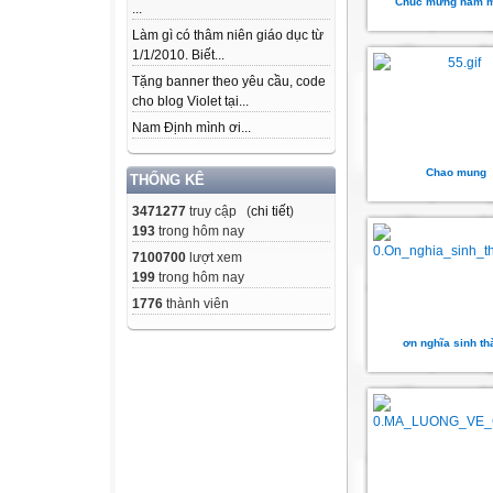
Chúc mừng năm m
...
Làm gì có thâm niên giáo dục từ
1/1/2010. Biết...
Tặng banner theo yêu cầu, code
cho blog Violet tại...
Nam Định mình ơi...
Chao mung
THỐNG KÊ
3471277
truy cập (
chi tiết
)
193
trong hôm nay
7100700
lượt xem
199
trong hôm nay
1776
thành viên
ơn nghĩa sinh th