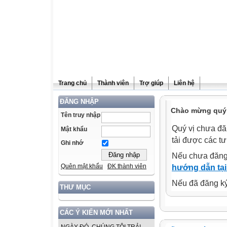
Trang chủ
Thành viên
Trợ giúp
Liên hệ
ĐĂNG NHẬP
Chào mừng quý v
Tên truy nhập
Quý vị chưa đă
Mật khẩu
tải được các tư
Ghi nhớ
Nếu chưa đăng
Quên mật khẩu
ĐK thành viên
hướng dẫn tại
Nếu đã đăng ký 
THƯ MỤC
CÁC Ý KIẾN MỚI NHẤT