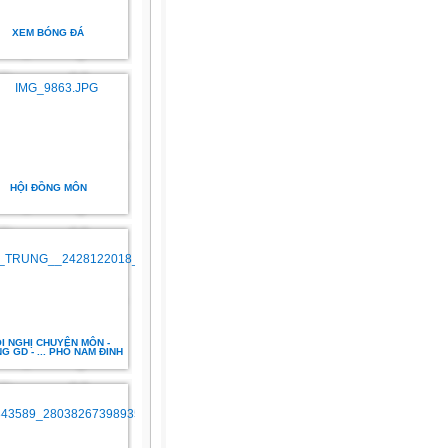
XEM BÓNG ĐÁ
HỘI ĐỒNG MÔN
I NGHỊ CHUYÊN MÔN -
G GD - ... PHỐ NAM ĐINH