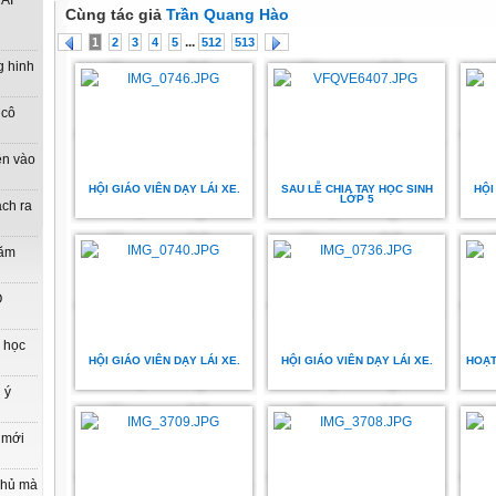
ẢI
Cùng tác giả
Trần Quang Hào
...
1
2
3
4
5
512
513
g hinh
 cô
ên vào
HỘI GIÁO VIÊN DẠY LÁI XE.
SAU LỄ CHIA TAY HỌC SINH
HỘI
LỚP 5
ách ra
năm
O
n học
HỘI GIÁO VIÊN DẠY LÁI XE.
HỘI GIÁO VIÊN DẠY LÁI XE.
HOẠT
 ý
 mới
phủ mà