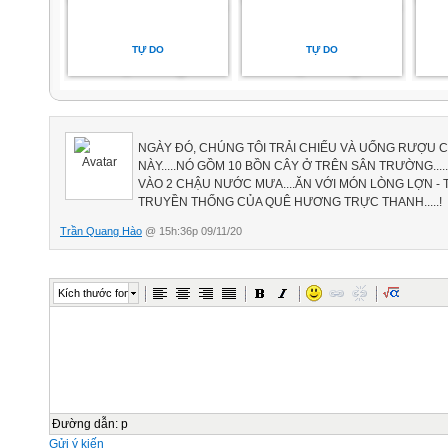
TỰ DO
TỰ DO
NGÀY ĐÓ, CHÚNG TÔI TRẢI CHIẾU VÀ UỐNG RƯỢU 
NÀY.....NÓ GỒM 10 BỒN CÂY Ở TRÊN SÂN TRƯỜNG...
VÀO 2 CHẬU NƯỚC MƯA....ĂN VỚI MÓN LÒNG LỢN - T
TRUYỀN THỐNG CỦA QUÊ HƯƠNG TRỰC THANH.....!
Trần Quang Hào
@ 15h:36p 09/11/20
Kích thước font
Đường dẫn
:
p
Gửi ý kiến