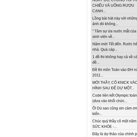
NGÀY ĐÓ, CHÚNG TÔI TR
CHIẾU VÀ UỐNG RƯỢU
CẠNH...
Lồng bài hát này với nhữn
ảnh đó không...
" Tâm sự ứa nước mắt của
sinh viên về...
Năm mới Tết đến. Rước h
nhà. Quà cáp...
1 đề thi không hay cả về c
đề...
Đề thi môn Toán vào ĐH 
2011...
MỜI THẦY, CÔ KNICK VÀ
HÌNH SAU ĐỂ DỰ MỘT...
Code liên kết Olympic toá
(đưa vào khối chức...
Ồ! Dù sao cũng xin cảm ơn
kiến...
Chúc quý thầy cô một năm
SỨC KHỎE -...
Đây là dự thảo của chính 