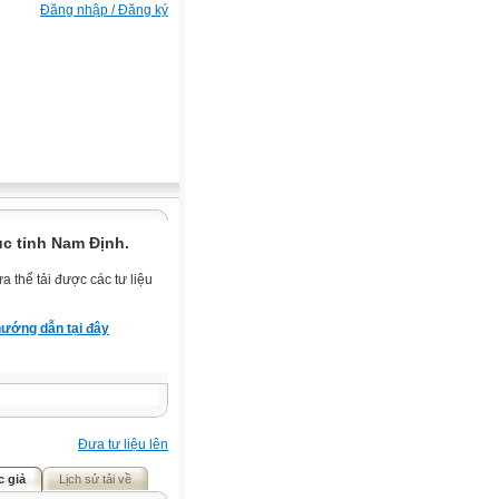
Đăng nhập / Đăng ký
c tỉnh Nam Định.
 thể tải được các tư liệu
ướng dẫn tại đây
Đưa tư liệu lên
c giả
Lịch sử tải về