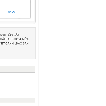
TỰ DO
CẠNH BỒN CÂY
..HÁI RAU THƠM, RỬA
IẾT CANH...ĐẶC SẢN