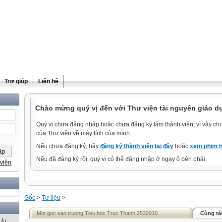
Trợ giúp
Liên hệ
Chào mừng quý vị đến với Thư viện tài nguyên giáo dụ
Quý vị chưa đăng nhập hoặc chưa đăng ký làm thành viên, vì vậy chưa
của Thư viện về máy tính của mình.
Nếu chưa đăng ký, hãy
đăng ký thành viên tại đây
hoặc
xem phim h
Nếu đã đăng ký rồi, quý vị có thể đăng nhập ở ngay ô bên phải.
viên
Gốc
>
Tư liệu
>
Mot goc san truong Tieu hoc Truc Thanh 2532010.
Cùng tá