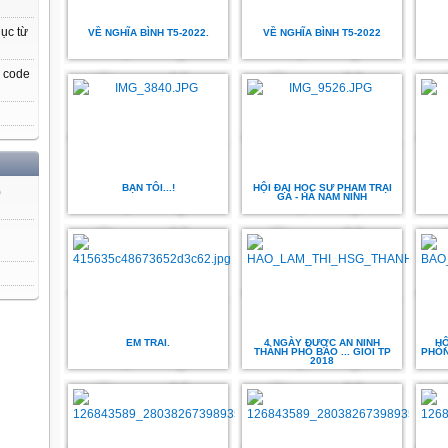
ục từ
VỀ NGHĨA BÌNH T5-2022.
VỀ NGHĨA BÌNH T5-2022
, code
BẠN TÔI...!
HỘI ĐẠI HỌC SƯ PHẠM TRẠI
)
GÀ - HÀ NAM NINH
EM TRAI.
4 NGÀY ĐƯỢC AN NINH
HỘ
THÀNH PHÔ BẢO ... GIOI TP
PHÒN
2018