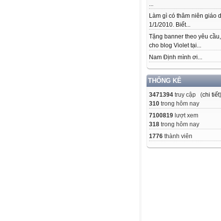
...
Làm gì có thâm niên giáo d
1/1/2010. Biết...
Tặng banner theo yêu cầu
cho blog Violet tại...
Nam Định mình ơi...
THỐNG KÊ
3471394
truy cập (
chi tiết
310
trong hôm nay
7100819
lượt xem
318
trong hôm nay
1776
thành viên