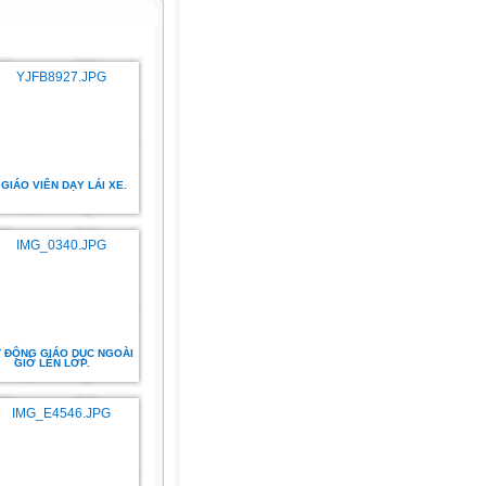
 GIÁO VIÊN DẠY LÁI XE.
 ĐỘNG GIÁO DỤC NGOÀI
GIỜ LÊN LỚP.