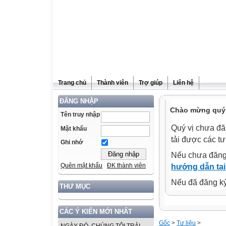
Trang chủ
Thành viên
Trợ giúp
Liên hệ
ĐĂNG NHẬP
Chào mừng quý v
Tên truy nhập
Quý vị chưa đă
Mật khẩu
tải được các tư
Ghi nhớ
Nếu chưa đăng
Quên mật khẩu
ĐK thành viên
hướng dẫn tại
Nếu đã đăng ký 
THƯ MỤC
CÁC Ý KIẾN MỚI NHẤT
Gốc
>
Tư liệu
>