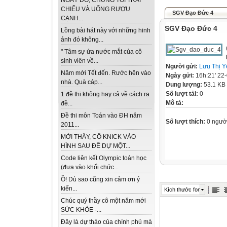
NGÀY ĐÓ, CHÚNG TÔI TRẢI
CHIẾU VÀ UỐNG RƯỢU
SGV Đạo Đức 4
CẠNH...
SGV Đạo Đức 4
Lồng bài hát này với những hinh
ảnh đó không...
" Tâm sự ứa nước mắt của cô
sinh viên về...
Người gửi:
Lưu Thị Y
Năm mới Tết đến. Rước hên vào
Ngày gửi:
16h:21' 22
nhà. Quà cáp...
Dung lượng:
53.1 KB
Số lượt tải:
0
1 đề thi không hay cả về cách ra
Mô tả:
đề...
Đề thi môn Toán vào ĐH năm
Số lượt thích:
0 ngườ
2011...
MỜI THẦY, CÔ KNICK VÀO
HÌNH SAU ĐỂ DỰ MỘT...
Code liên kết Olympic toán học
(đưa vào khối chức...
Ồ! Dù sao cũng xin cảm ơn ý
kiến...
Kích thước font
Chúc quý thầy cô một năm mới
SỨC KHỎE -...
Đây là dự thảo của chính phủ mà