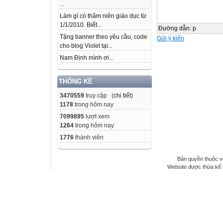
...
Làm gì có thâm niên giáo dục từ
1/1/2010. Biết...
Đường dẫn
:
p
Tặng banner theo yêu cầu, code
Gửi ý kiến
cho blog Violet tại...
Nam Định mình ơi...
THỐNG KÊ
3470559
truy cập (
chi tiết
)
1178
trong hôm nay
7099895
lượt xem
1264
trong hôm nay
1776
thành viên
Bản quyền thuộc v
Website được thừa kế